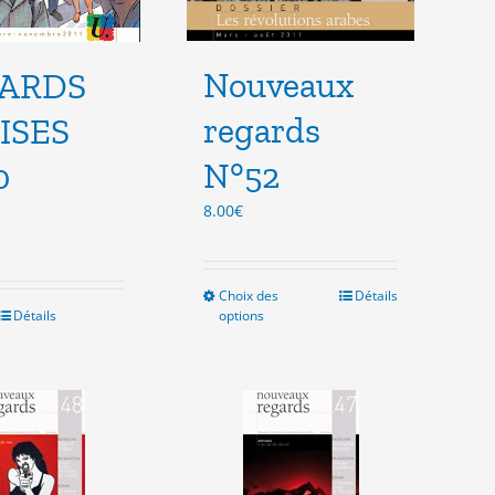
Nouveaux
ARDS
regards
ISES
N°52
0
8.00
€
Choix des
Ce
Détails
Détails
options
produit
a
plusieurs
variations.
Les
options
peuvent
être