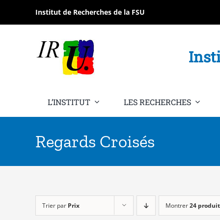
Passer
Institut de Recherches de la FSU
au
contenu
Inst
L’INSTITUT
LES RECHERCHES
Regards Croisés
Trier par
Prix
Montrer
24 produit