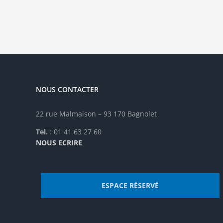
variations.
vari
Les
Les
options
opt
peuvent
peu
être
êtr
choisies
cho
sur
sur
la
la
NOUS CONTACTER
page
pag
du
du
produit
pro
22 rue Malmaison – 93 170 Bagnolet
Tel.
: 01 41 63 27 60
NOUS ECRIRE
ESPACE RÉSERVÉ