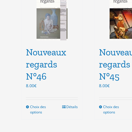
Les
Les
options
opt
peuvent
peu
être
êtr
choisies
cho
sur
sur
la
la
Nouveaux
page
Nouvea
pag
du
du
regards
regards
produit
pro
N°46
N°45
8.00
€
8.00
€
Choix des
Ce
Détails
Choix des
Ce
options
options
produit
pro
a
a
plusieurs
plu