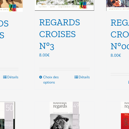
REGARDS
REG
DS
CROISES
CRO
S
N°3
N°0
8.00
€
8.00
€
Détails
Choix des
Ce
Détails
options
duit
produit
a
sieurs
plusieurs
ations.
variations.
Les
ions
options
vent
peuvent
e
être