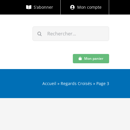
S’abonner
Mon compte
Rechercher:
Mon panier
Accueil
»
Regards Croisés
»
Page 3