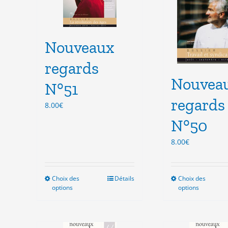
choisies
cho
sur
sur
la
la
Nouveaux
page
pag
du
du
regards
produit
pro
Nouvea
N°51
regards
8.00
€
N°50
8.00
€
Choix des
Ce
Détails
Choix des
Ce
options
options
produit
pro
a
a
plusieurs
plu
variations.
vari