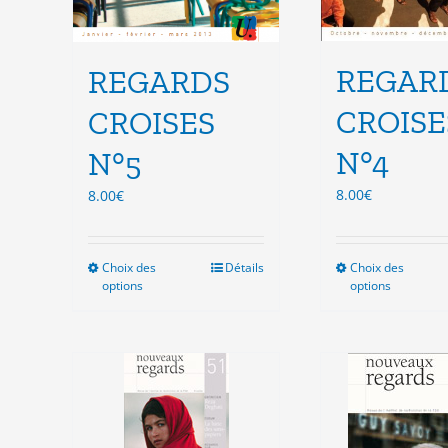
REGAR
REGARDS
CROISE
CROISES
N°4
N°5
8.00
€
8.00
€
Choix des
Ce
Détails
Choix des
Ce
options
options
produit
pro
a
a
plusieurs
plu
variations.
vari
Les
Les
options
opt
peuvent
peu
être
êtr