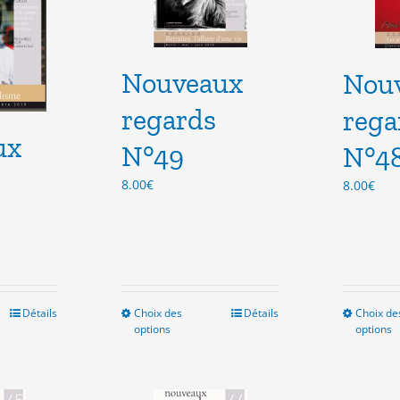
isies
choisies
sur
la
Nouveaux
e
page
Nou
du
regards
rega
duit
produit
ux
N°49
N°4
8.00
€
8.00
€
Détails
Choix des
Ce
Détails
Choix de
options
options
duit
produit
a
sieurs
plusieurs
ations.
variations.