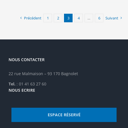
variations.
Les
options
Précédent
1
2
3
4
…
6
Suivant
peuvent
être
choisies
sur
la
page
NOUS CONTACTER
du
produit
22 rue Malmaison – 93 170 Bagnolet
Tel.
: 01 41 63 27 60
NOUS ECRIRE
ESPACE RÉSERVÉ