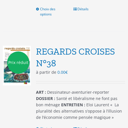
Choix des
Ce
Détails
options
produit
a
plusieurs
variations.
Les
options
REGARDS CROISES
peuvent
être
N°38
Prix réduit
choisies
à partir de
0.00
€
sur
la
page
du
ART :
Dessinateur-aventurier-reporter
produit
DOSSIER :
Santé et libéralisme ne font pas
bon ménage
ENTRETIEN :
Eloi Laurent « La
pluralité des alternatives s’oppose à l’illusion
de l’économie comme pensée magique »