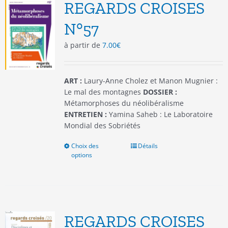
options
REGARDS CROISES
peuvent
être
N°57
choisies
à partir de
7.00
€
sur
la
page
du
ART :
Laury-Anne Cholez et Manon Mugnier :
produit
Le mal des montagnes
DOSSIER :
Métamorphoses du néolibéralisme
ENTRETIEN :
Yamina Saheb : Le Laboratoire
Mondial des Sobriétés
Choix des
Ce
Détails
options
produit
a
plusieurs
variations.
Les
options
REGARDS CROISES
peuvent