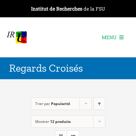
Passer
Institut de Recherches
de la FSU
au
contenu
MENU
L’institut
Regards Croisés
Les recherches
Les publications
Les événements
Trier par
Popularité
Montrer
12 produits