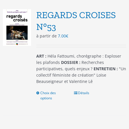
Les
options
REGARDS CROISES
peuvent
être
N°53
choisies
à partir de
7.00
€
sur
la
page
du
ART :
Héla Fattoumi, chorégraphe : Exploser
produit
les plafonds
DOSSIER :
Recherches
participatives, quels enjeux ?
ENTRETIEN :
"Un
collectif féministe de création" Loïse
Beauseigneur et Valentine Lê
Choix des
Ce
Détails
options
produit
a
plusieurs
variations.
Les