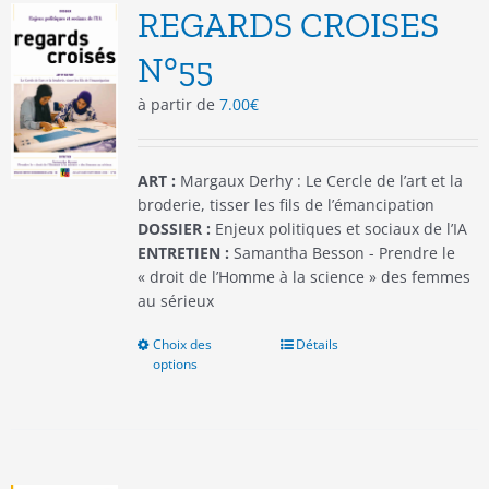
options
REGARDS CROISES
peuvent
être
N°55
choisies
à partir de
7.00
€
sur
la
page
du
ART :
Margaux Derhy : Le Cercle de l’art et la
produit
broderie, tisser les fils de l’émancipation
DOSSIER :
Enjeux politiques et sociaux de l’IA
ENTRETIEN :
Samantha Besson - Prendre le
« droit de l’Homme à la science » des femmes
au sérieux
Choix des
Ce
Détails
options
produit
a
plusieurs
variations.
Les