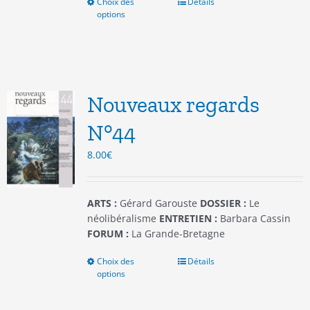
Choix des
Ce
Détails
options
produit
a
plusieurs
variations.
Les
options
Nouveaux regards
peuvent
être
N°44
choisies
8.00
€
sur
la
page
du
ARTS :
Gérard Garouste
DOSSIER :
Le
produit
néolibéralisme
ENTRETIEN :
Barbara Cassin
FORUM :
La Grande-Bretagne
Choix des
Ce
Détails
options
produit
a
plusieurs