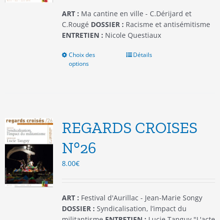
page
du
ART :
Ma cantine en ville - C.Dérijard et
produit
C.Rougé
DOSSIER :
Racisme et antisémitisme
ENTRETIEN :
Nicole Questiaux
Choix des
Ce
Détails
options
produit
a
plusieurs
variations.
Les
options
REGARDS CROISES
peuvent
être
N°26
choisies
8.00
€
sur
la
page
du
ART :
Festival d'Aurillac - Jean-Marie Songy
produit
DOSSIER :
Syndicalisation, l’impact du
militantisme
ENTRETIEN :
Lucie Tanguy "L'acte