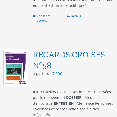
éducatif est un acte politique"
Choix des
Ce
Détails
options
produit
a
plusieurs
variations.
Les
options
REGARDS CROISES
peuvent
être
N°58
choisies
à partir de
7.00
€
sur
la
page
du
ART :
Nicolas Clauss
:
Des images traversées
produit
par le mouvement
DOSSIER :
Médias et
démocratie
ENTRETIEN :
Clémence Perronnet
: Sciences et reproduction sociale des
inégalités