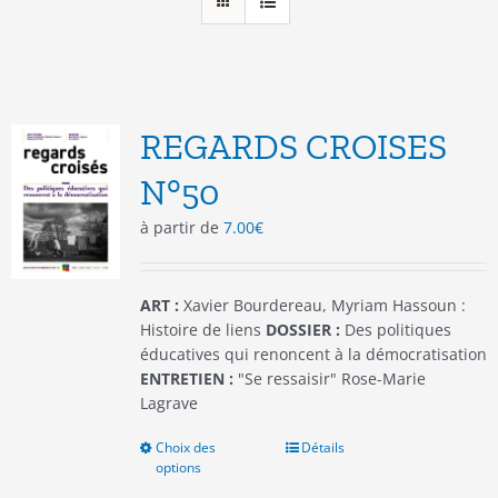
REGARDS CROISES
N°50
à partir de
7.00
€
ART :
Xavier Bourdereau, Myriam Hassoun :
Histoire de liens
DOSSIER :
Des politiques
éducatives qui renoncent à la démocratisation
ENTRETIEN :
"Se ressaisir" Rose-Marie
Lagrave
Choix des
Ce
Détails
options
produit
a