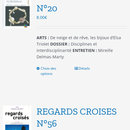
être
N°20
choisies
8.00
€
sur
la
page
du
ARTS :
De neige et de rêve, les bijoux d’Elsa
produit
Triolet
DOSSIER :
Disciplines et
interdisciplinarité
ENTRETIEN :
Mireille
Delmas-Marty
Choix des
Ce
Détails
options
produit
a
plusieurs
variations.
Les
options
REGARDS CROISES
peuvent
être
N°56
choisies