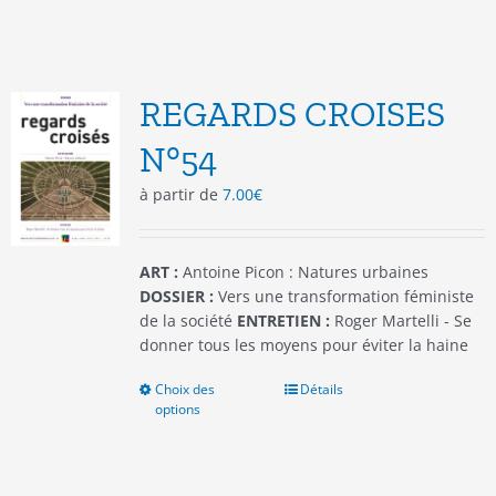
plusieurs
variations.
Les
options
REGARDS CROISES
peuvent
être
N°54
choisies
à partir de
7.00
€
sur
la
page
du
ART :
Antoine Picon : Natures urbaines
produit
DOSSIER :
Vers une transformation féministe
de la société
ENTRETIEN :
Roger Martelli - Se
donner tous les moyens pour éviter la haine
Choix des
Ce
Détails
options
produit
a
plusieurs
variations.