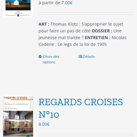
à partir de
7.00
€
sur
la
page
du
ART :
Thomas Klotz : S’approprier le sujet
produit
pour faire un pas de côté
DOSSIER :
Une
jeunesse mal traitée ?
ENTRETIEN :
Nicolas
Cadène : Le legs de la loi de 1905
Choix des
Ce
Détails
options
produit
a
plusieurs
variations.
Les
options
REGARDS CROISES
peuvent
être
N°10
choisies
8.00
€
sur
la