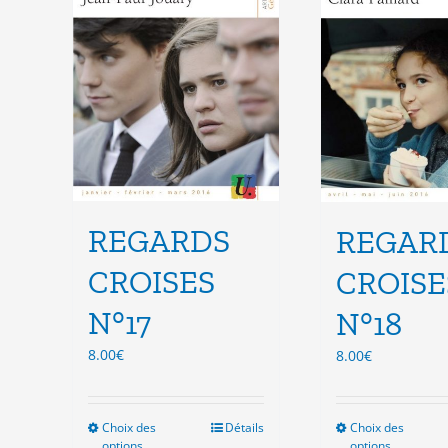
choisies
cho
sur
sur
la
la
page
pag
du
du
produit
pro
REGARDS
REGAR
CROISES
CROISE
N°17
N°18
8.00
€
8.00
€
Choix des
Ce
Détails
Choix des
Ce
options
options