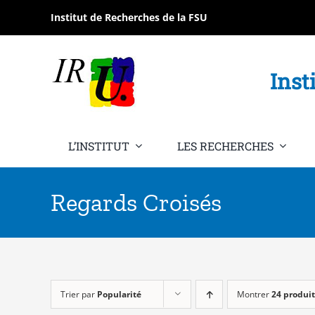
Passer
Institut de Recherches de la FSU
au
contenu
Inst
L’INSTITUT
LES RECHERCHES
Regards Croisés
Trier par
Popularité
Montrer
24 produit