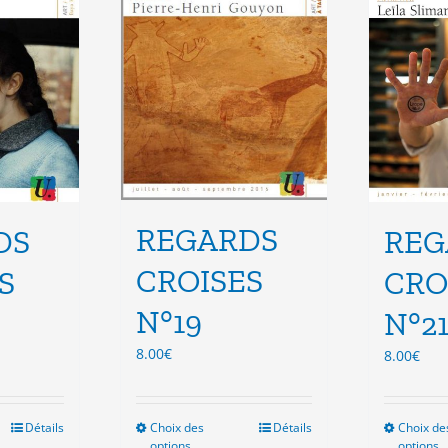
isies
choisies
sur
la
e
page
du
duit
produit
REGARDS
DS
REG
CROISES
S
CRO
N°19
N°2
8.00
€
8.00
€
Détails
Choix des
Ce
Détails
Choix de
options
options