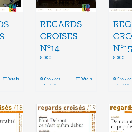
REGARDS
REG
DS
CROISES
CRO
S
N°14
N°1
8.00
€
8.00
€
Détails
Choix des
Ce
Détails
Choix de
options
options
duit
produit
a
sieurs
plusieurs
ations.
variations.
Les
ions
options
vent
peuvent
e
être