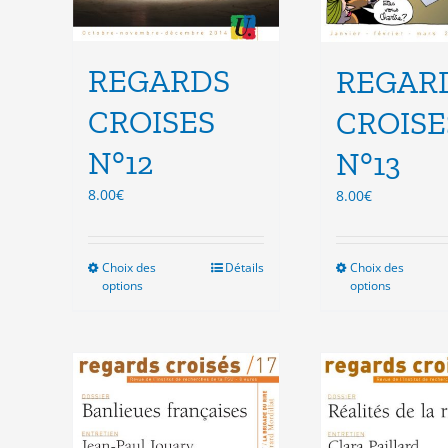
REGARDS
REGAR
CROISES
CROISE
N°12
N°13
8.00
€
8.00
€
Choix des
Ce
Détails
Choix des
Ce
options
options
produit
pro
a
a
plusieurs
plu
variations.
vari
Les
Les
options
opt
peuvent
peu
être
êtr