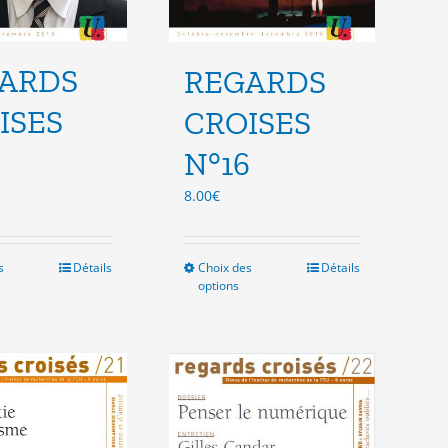
ARDS
REGARDS
ISES
CROISES
5
N°16
8.00
€
s
Ce
Détails
Choix des
Ce
Détails
options
produit
produit
a
a
plusieurs
plusieurs
variations.
variations.
Les
Les
options
options
peuvent
peuvent
être
être