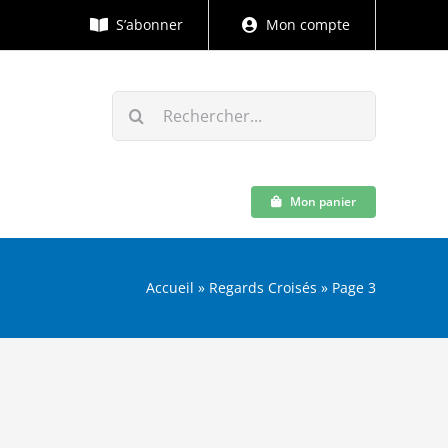
S’abonner
Mon compte
Rechercher:
Mon panier
Accueil
»
Regards Croisés
»
Page 3