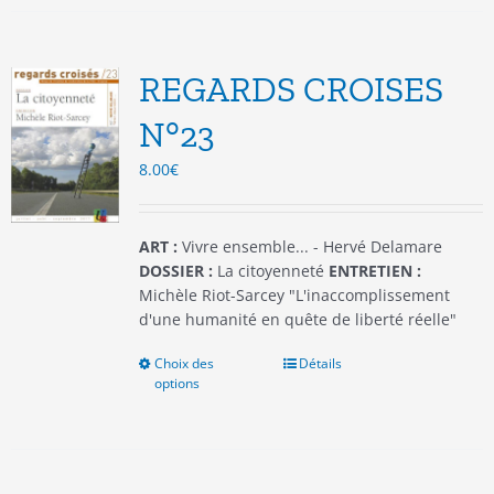
variations.
Les
options
REGARDS CROISES
peuvent
être
N°23
choisies
8.00
€
sur
la
page
du
ART :
Vivre ensemble... - Hervé Delamare
produit
DOSSIER :
La citoyenneté
ENTRETIEN :
Michèle Riot-Sarcey "L'inaccomplissement
d'une humanité en quête de liberté réelle"
Choix des
Ce
Détails
options
produit
a
plusieurs
variations.
Les