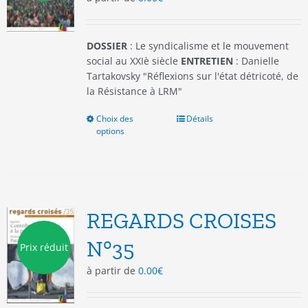
la
page
du
DOSSIER
: Le syndicalisme et le mouvement
produit
social au XXIè siècle
ENTRETIEN
: Danielle
Tartakovsky "Réflexions sur l'état détricoté, de
la Résistance à LRM"
Choix des
Ce
Détails
options
produit
a
plusieurs
variations.
Les
options
REGARDS CROISES
peuvent
être
N°35
Prix réduit
choisies
à partir de
0.00
€
sur
la
page