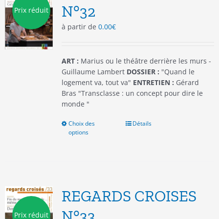
être
N°32
Prix réduit
choisies
à partir de
0.00
€
sur
la
page
du
ART :
Marius ou le théâtre derrière les murs -
produit
Guillaume Lambert
DOSSIER :
"Quand le
logement va, tout va"
ENTRETIEN :
Gérard
Bras "Transclasse : un concept pour dire le
monde "
Choix des
Ce
Détails
options
produit
a
plusieurs
variations.
Les
options
REGARDS CROISES
peuvent
être
N°33
Prix réduit