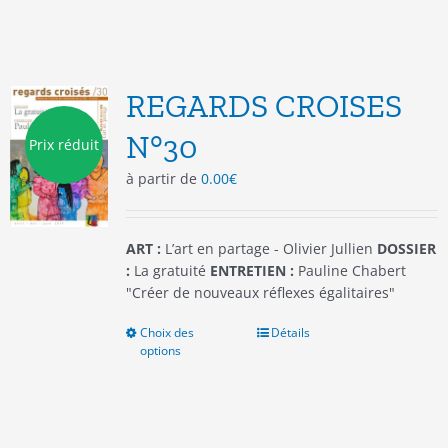
a
plusieurs
variations.
Les
options
REGARDS CROISES
peuvent
être
N°30
Prix réduit
choisies
à partir de
0.00
€
sur
la
page
du
ART :
L’art en partage - Olivier Jullien
DOSSIER
produit
:
La gratuité
ENTRETIEN :
Pauline Chabert
"Créer de nouveaux réflexes égalitaires"
Choix des
Ce
Détails
options
produit
a
plusieurs
variations.
Les