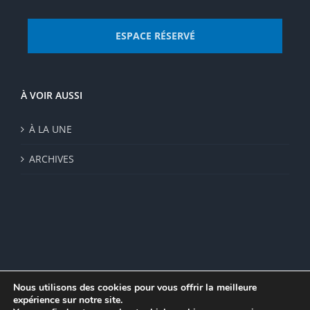
ESPACE RÉSERVÉ
À VOIR AUSSI
À LA UNE
ARCHIVES
Nous utilisons des cookies pour vous offrir la meilleure
expérience sur notre site.
© Institut de recherche de la FSU 2023 | Par
FSU
|
Plan du site
|