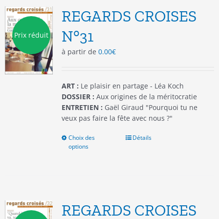
options
REGARDS CROISES
peuvent
être
N°31
Prix réduit
choisies
à partir de
0.00
€
sur
la
page
du
ART :
Le plaisir en partage - Léa Koch
produit
DOSSIER :
Aux origines de la méritocratie
ENTRETIEN :
Gaël Giraud "Pourquoi tu ne
veux pas faire la fête avec nous ?"
Choix des
Ce
Détails
options
produit
a
plusieurs
variations.
Les
options
REGARDS CROISES
peuvent