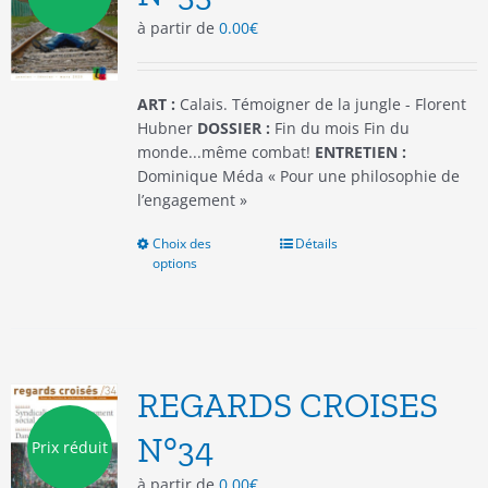
choisies
à partir de
0.00
€
sur
la
page
du
ART :
Calais. Témoigner de la jungle - Florent
produit
Hubner
DOSSIER :
Fin du mois Fin du
monde...même combat!
ENTRETIEN :
Dominique Méda « Pour une philosophie de
l’engagement »
Choix des
Ce
Détails
options
produit
a
plusieurs
variations.
Les
options
REGARDS CROISES
peuvent
être
N°34
Prix réduit
choisies
à partir de
0.00
€
sur