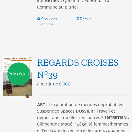
ENTRETIEN :
Quentin Deluermoz "La
Commune au pluriel"
Choix des
Ce
Détails
options
produit
a
plusieurs
variations.
Les
options
REGARDS CROISES
peuvent
être
N°39
Prix réduit
choisies
à partir de
0.00
€
sur
la
page
du
ART :
L’exploration de mondes improbables -
produit
Suspended Spaces
DOSSIER :
Travail et
démocratie : quelles rencontres ?
ENTRETIEN :
Clémentine Mattéi "L’égalité femmes/hommes
et l’écologie doivent être des préoccupations