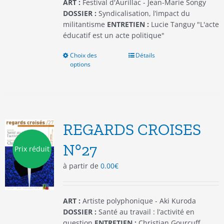
du
ART :
Festival d'Aurillac - Jean-Marie Songy
produit
DOSSIER :
Syndicalisation, l’impact du
militantisme
ENTRETIEN :
Lucie Tanguy "L'acte
éducatif est un acte politique"
Choix des
Ce
Détails
options
produit
a
plusieurs
variations.
Les
options
REGARDS CROISES
peuvent
être
N°27
Prix réduit
choisies
à partir de
0.00
€
sur
la
page
du
ART :
Artiste polyphonique - Aki Kuroda
produit
DOSSIER :
Santé au travail : l’activité en
question
ENTRETIEN :
Christian Gourcuff