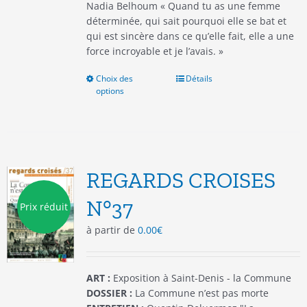
Nadia Belhoum « Quand tu as une femme
déterminée, qui sait pourquoi elle se bat et
qui est sincère dans ce qu’elle fait, elle a une
force incroyable et je l’avais. »
Choix des
Ce
Détails
options
produit
a
plusieurs
variations.
Les
options
REGARDS CROISES
peuvent
être
N°37
Prix réduit
choisies
à partir de
0.00
€
sur
la
page
du
ART :
Exposition à Saint-Denis - la Commune
produit
DOSSIER :
La Commune n’est pas morte