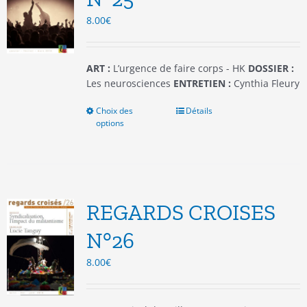
choisies
8.00
€
sur
la
page
du
ART :
L’urgence de faire corps - HK
DOSSIER :
produit
Les neurosciences
ENTRETIEN :
Cynthia Fleury
Choix des
Ce
Détails
options
produit
a
plusieurs
variations.
Les
options
REGARDS CROISES
peuvent
être
N°26
choisies
8.00
€
sur
la
page