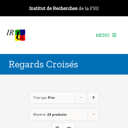
Passer
Institut de Recherches
de la FSU
au
contenu
MENU
L’institut
Regards Croisés
Les recherches
Les publications
Les événements
Trier par
Prix
Montrer
24 produits