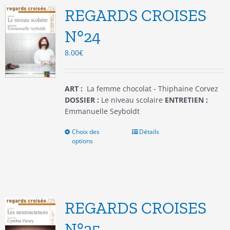
options
REGARDS CROISES
peuvent
être
N°24
choisies
8.00
€
sur
la
page
du
ART :
La femme chocolat - Thiphaine Corvez
produit
DOSSIER :
Le niveau scolaire
ENTRETIEN :
Emmanuelle Seyboldt
Choix des
Ce
Détails
options
produit
a
plusieurs
variations.
Les
options
REGARDS CROISES
peuvent
être
N°25