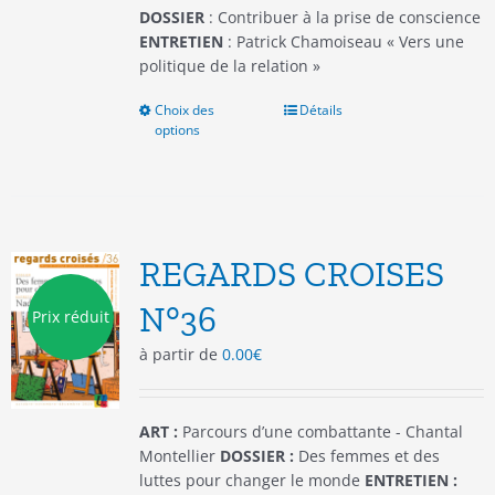
du
DOSSIER
: Contribuer à la prise de conscience
produit
ENTRETIEN
: Patrick Chamoiseau « Vers une
politique de la relation »
Choix des
Ce
Détails
options
produit
a
plusieurs
variations.
Les
options
REGARDS CROISES
peuvent
être
N°36
Prix réduit
choisies
à partir de
0.00
€
sur
la
page
du
ART :
Parcours d’une combattante - Chantal
produit
Montellier
DOSSIER :
Des femmes et des
luttes pour changer le monde
ENTRETIEN :