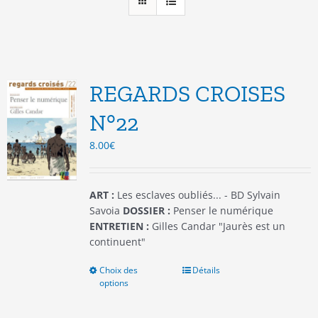
REGARDS CROISES
N°22
8.00
€
ART :
Les esclaves oubliés... - BD Sylvain
Savoia
DOSSIER :
Penser le numérique
ENTRETIEN :
Gilles Candar "Jaurès est un
continuent"
Choix des
Ce
Détails
options
produit
a
plusieurs