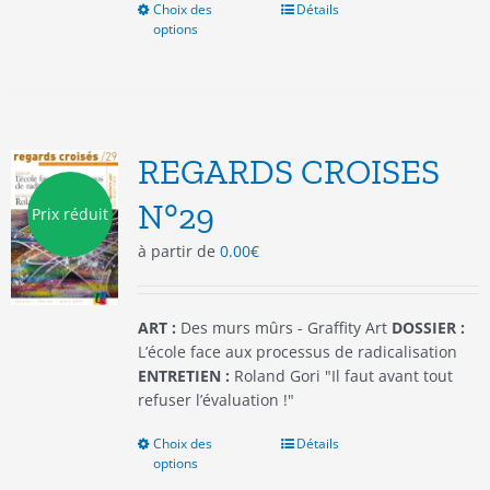
Choix des
Ce
Détails
options
produit
a
plusieurs
variations.
Les
options
REGARDS CROISES
peuvent
être
N°29
Prix réduit
choisies
à partir de
0.00
€
sur
la
page
du
ART :
Des murs mûrs - Graffity Art
DOSSIER :
produit
L’école face aux processus de radicalisation
ENTRETIEN :
Roland Gori "Il faut avant tout
refuser l’évaluation !"
Choix des
Ce
Détails
options
produit