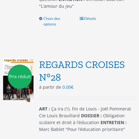
"L’amour du jeu"
Choix des
Ce
Détails
options
produit
a
plusieurs
variations.
Les
options
REGARDS CROISES
peuvent
être
N°28
Prix réduit
choisies
à partir de
0.00
€
sur
la
page
du
ART :
Ça ira (1). Fin de Louis - Joël Pommerat
produit
Cie Louis Brouillard
DOSSIER :
Obligation
scolaire et droit à l’éducation
ENTRETIEN :
Marc Bablet "Pour l’éducation prioritaire"