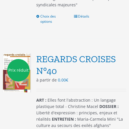
syndicales majeures"
Choix des
Ce
Détails
options
produit
a
plusieurs
variations.
Les
options
REGARDS CROISES
peuvent
être
N°40
Prix réduit
choisies
à partir de
0.00
€
sur
la
page
du
ART :
Elles font l'abstraction : Un langage
produit
plastique total - Christine Macel
DOSSIER :
Liberté d'expression : principes, enjeux et
réalités
ENTRETIEN :
Maria-Carmela Mini "La
culture au secours des exilés afghans"