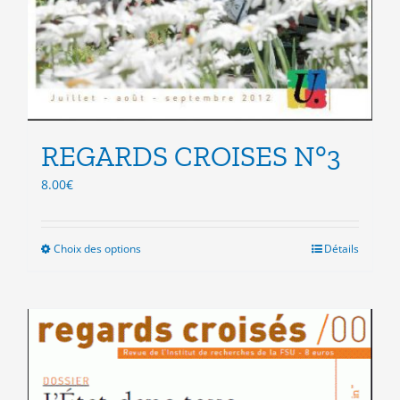
REGARDS CROISES N°3
8.00
€
Choix des options
Ce
Détails
produit
a
plusieurs
variations.
Les
options
peuvent