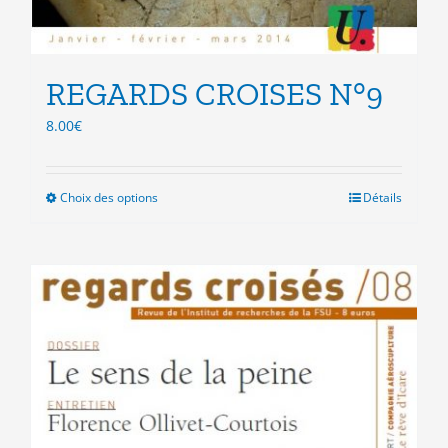
REGARDS CROISES N°9
8.00
€
Choix des options
Ce
Détails
produit
a
plusieurs
variations.
Les
options
peuvent
être
choisies
sur
la