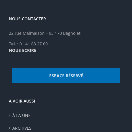
choisies
sur
la
NOUS CONTACTER
page
du
22 rue Malmaison – 93 170 Bagnolet
produit
Tel.
: 01 41 63 27 60
NOUS ECRIRE
ESPACE RÉSERVÉ
À VOIR AUSSI
À LA UNE
ARCHIVES