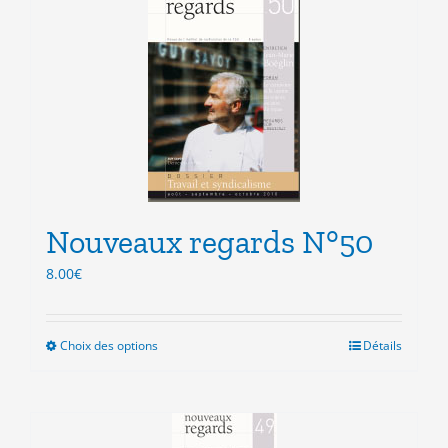
variations.
Les
options
peuvent
être
choisies
sur
la
page
du
produit
Nouveaux regards N°50
8.00
€
Choix des options
Ce
Détails
produit
a
plusieurs
variations.