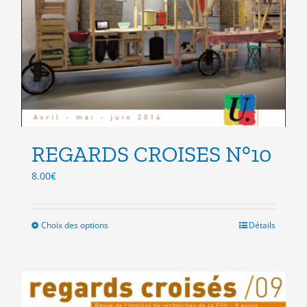
REGARDS CROISES N°10
8.00
€
Choix des options
Ce
Détails
produit
a
plusieurs
variations.
Les