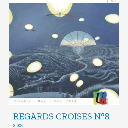
page
du
produit
REGARDS CROISES N°8
8.00
€