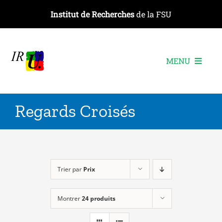
Passer
Institut de Recherches
de la FSU
au
contenu
MENU
L’institut
Regards Croisés
Les recherches
Les publications
Les événements
Trier par
Prix
Montrer
24 produits