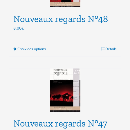
choisies
sur
la
Nouveaux regards N°48
page
du
8.00
€
produit
Choix des options
Ce
Détails
produit
a
plusieurs
variations.
Les
options
peuvent
être
choisies
sur
la
Nouveaux regards N°47
page