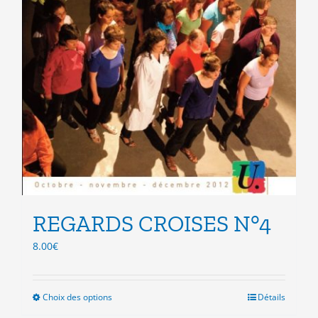
REGARDS CROISES N°4
8.00
€
Choix des options
Ce
Détails
produit