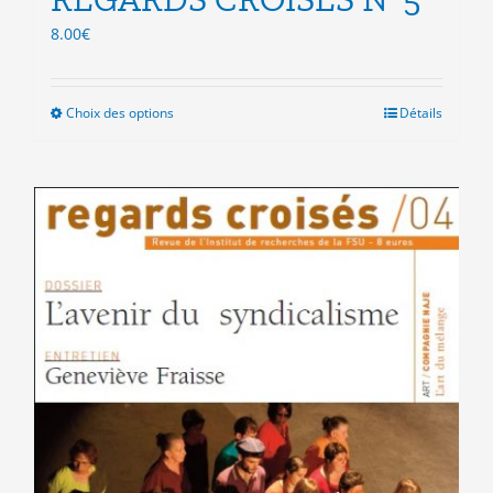
8.00
€
Choix des options
Ce
Détails
produit
a
plusieurs
variations.
Les
options
peuvent
être
choisies
sur
la
page
du
produit