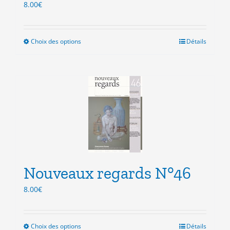
du
8.00
€
produit
Choix des options
Ce
Détails
produit
a
plusieurs
variations.
Les
options
peuvent
être
choisies
sur
la
Nouveaux regards N°46
page
du
8.00
€
produit
Choix des options
Ce
Détails