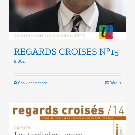
REGARDS CROISES N°15
8.00
€
Choix des options
Ce
Détails
produit
a
plusieurs
variations.
Les
options
peuvent