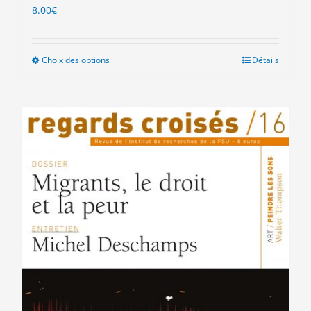
8.00
€
Choix des options
Ce
Détails
produit
a
plusieurs
variations.
Les
options
peuvent
être
choisies
sur
la
page
du
produit