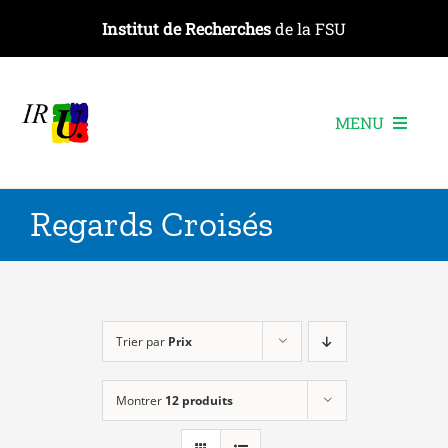
Passer
Institut de Recherches
de la FSU
au
contenu
MENU
L’institut
Regards Croisés
Les recherches
Les publications
Les événements
Trier par
Prix
Montrer
12 produits