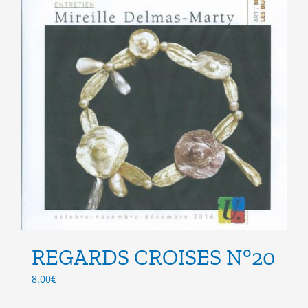
la
page
du
produit
REGARDS CROISES N°20
8.00
€