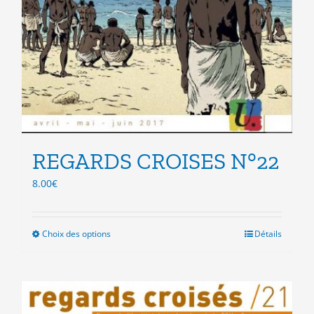
REGARDS CROISES N°22
8.00
€
Choix des options
Ce
Détails
produit
a
plusieurs
variations.
Les