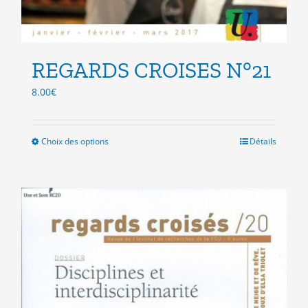
REGARDS CROISES N°21
8.00
€
Choix des options
Ce
Détails
produit
a
plusieurs
variations.
Les
options
peuvent
être
choisies
sur