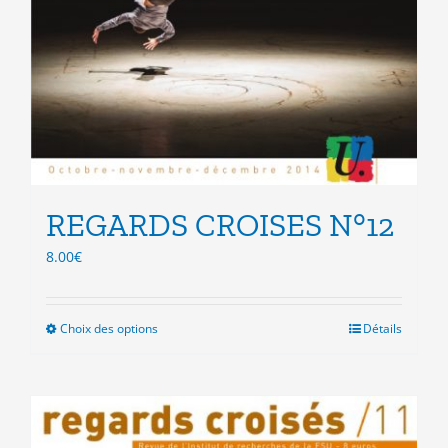
REGARDS CROISES N°12
8.00
€
Choix des options
Ce
Détails
produit
a
plusieurs
variations.
Les