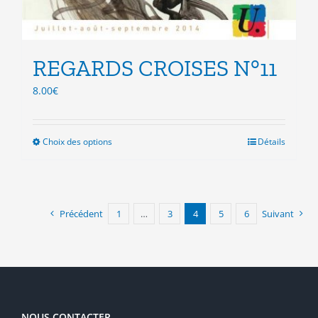
REGARDS CROISES N°11
8.00
€
Choix des options
Ce
Détails
produit
a
plusieurs
variations.
Précédent
1
…
3
4
5
6
Suivant
Les
options
peuvent
être
choisies
sur
la
NOUS CONTACTER