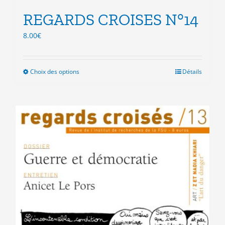
REGARDS CROISES N°14
8.00
€
Choix des options
Ce
Détails
produit
a
plusieurs
variations.
Les
options
peuvent
être
choisies
sur
la
page
du