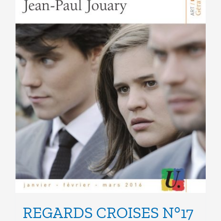
la
page
du
produit
REGARDS CROISES N°17