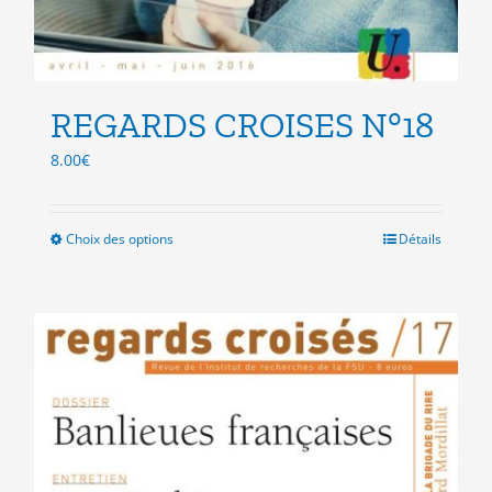
REGARDS CROISES N°18
8.00
€
Choix des options
Ce
Détails
produit
a
plusieurs
variations.
Les
options
peuvent
être
choisies
sur