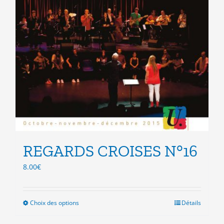
REGARDS CROISES N°16
8.00
€
Choix des options
Ce
Détails
produit