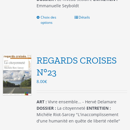
Emmanuelle Seyboldt
Choix des
Ce
Détails
options
produit
a
plusieurs
variations.
Les
options
REGARDS CROISES
peuvent
être
N°23
choisies
8.00
€
sur
la
page
du
ART :
Vivre ensemble... - Hervé Delamare
produit
DOSSIER :
La citoyenneté
ENTRETIEN :
Michèle Riot-Sarcey "L'inaccomplissement
d'une humanité en quête de liberté réelle"