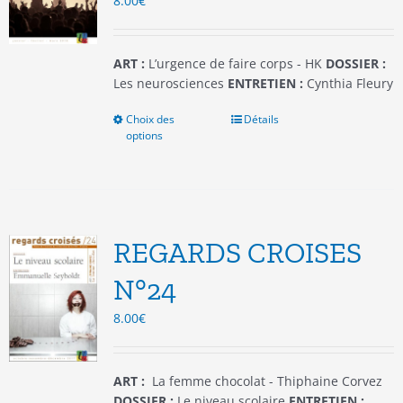
8.00
€
sur
la
page
du
ART :
L’urgence de faire corps - HK
DOSSIER :
produit
Les neurosciences
ENTRETIEN :
Cynthia Fleury
Choix des
Ce
Détails
options
produit
a
plusieurs
variations.
Les
options
REGARDS CROISES
peuvent
être
N°24
choisies
8.00
€
sur
la
page
du
ART :
La femme chocolat - Thiphaine Corvez
produit
DOSSIER :
Le niveau scolaire
ENTRETIEN :