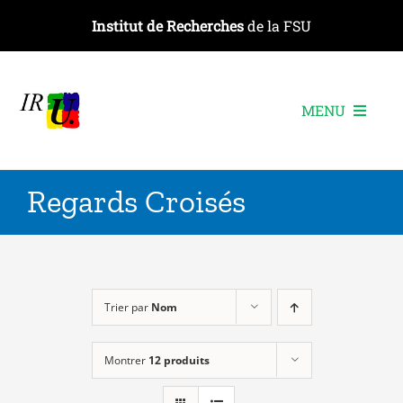
Passer
Institut de Recherches
de la FSU
au
contenu
MENU
L’institut
Regards Croisés
Les recherches
Les publications
Les événements
Trier par
Nom
Montrer
12 produits