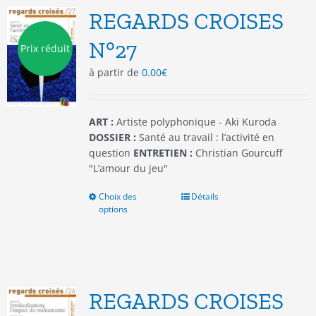
options
REGARDS CROISES
peuvent
être
N°27
Prix réduit
choisies
à partir de
0.00
€
sur
la
page
du
ART :
Artiste polyphonique - Aki Kuroda
produit
DOSSIER :
Santé au travail : l’activité en
question
ENTRETIEN :
Christian Gourcuff
"L’amour du jeu"
Choix des
Ce
Détails
options
produit
a
plusieurs
variations.
Les
options
REGARDS CROISES
peuvent