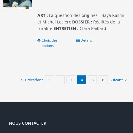
la
page
du
ART :
La question des origines - Baya Kasmi,
produit
et Michel Leclerc
DOSSIER :
Réalités de la
ruralité
ENTRETIEN :
Clara Paillard
Choix des
Ce
Détails
options
produit
a
plusieurs
variations.
Les
options
Précédent
1
…
3
4
5
6
Suivant
peuvent
être
choisies
sur
la
page
NOUS CONTACTER
du
produit