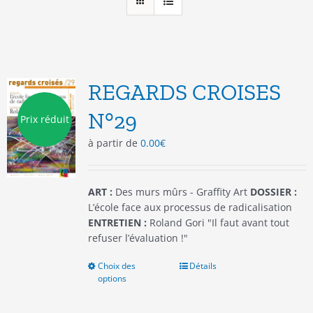
REGARDS CROISES
N°29
Prix réduit
à partir de
0.00
€
ART :
Des murs mûrs - Graffity Art
DOSSIER :
L’école face aux processus de radicalisation
ENTRETIEN :
Roland Gori "Il faut avant tout
refuser l’évaluation !"
Choix des
Ce
Détails
options
produit
a
plusieurs