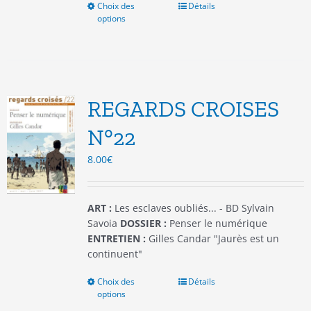
Choix des
Ce
Détails
options
produit
a
plusieurs
variations.
Les
options
REGARDS CROISES
peuvent
être
N°22
choisies
8.00
€
sur
la
page
du
ART :
Les esclaves oubliés... - BD Sylvain
produit
Savoia
DOSSIER :
Penser le numérique
ENTRETIEN :
Gilles Candar "Jaurès est un
continuent"
Choix des
Ce
Détails
options
produit