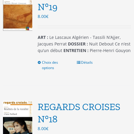
être
N°19
choisies
8.00
€
sur
la
page
du
ART :
Le Lascaux Algérien - Tassili N’Ajjer,
produit
Jacques Perrat
DOSSIER :
Nuit Debout Ce n’est
qu’un début
ENTRETIEN :
Pierre-Henri Gouyon
Choix des
Ce
Détails
options
produit
a
plusieurs
variations.
Les
options
REGARDS CROISES
peuvent
être
N°18
choisies
8.00
€
sur