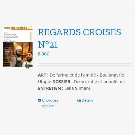
a
plusieurs
variations.
Les
options
REGARDS CROISES
peuvent
être
N°21
choisies
8.00
€
sur
la
page
du
ART :
De farine et de l'amitié - Boulangerie
produit
Utopie
DOSSIER :
Démocratie et populisme
ENTRETIEN :
Leila Slimani
Choix des
Ce
Détails
options
produit
a
plusieurs
variations.
Les