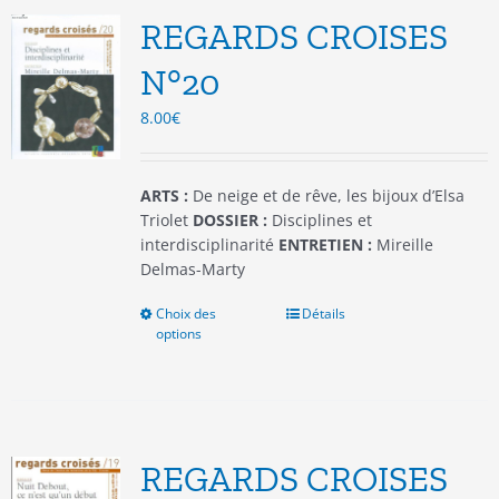
options
REGARDS CROISES
peuvent
être
N°20
choisies
8.00
€
sur
la
page
du
ARTS :
De neige et de rêve, les bijoux d’Elsa
produit
Triolet
DOSSIER :
Disciplines et
interdisciplinarité
ENTRETIEN :
Mireille
Delmas-Marty
Choix des
Ce
Détails
options
produit
a
plusieurs
variations.
Les
options
REGARDS CROISES
peuvent