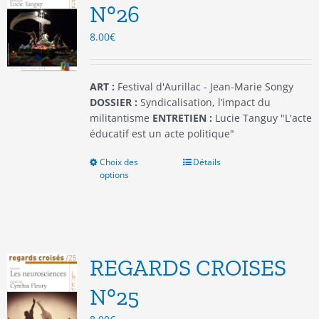
être
N°26
choisies
8.00
€
sur
la
page
du
ART :
Festival d'Aurillac - Jean-Marie Songy
produit
DOSSIER :
Syndicalisation, l’impact du
militantisme
ENTRETIEN :
Lucie Tanguy "L'acte
éducatif est un acte politique"
Choix des
Ce
Détails
options
produit
a
plusieurs
variations.
Les
options
REGARDS CROISES
peuvent
être
N°25
choisies