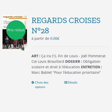
variations.
Les
options
REGARDS CROISES
peuvent
être
N°28
Prix réduit
choisies
à partir de
0.00
€
sur
la
page
du
ART :
Ça ira (1). Fin de Louis - Joël Pommerat
produit
Cie Louis Brouillard
DOSSIER :
Obligation
scolaire et droit à l’éducation
ENTRETIEN :
Marc Bablet "Pour l’éducation prioritaire"
Choix des
Ce
Détails
options
produit
a
plusieurs
variations.
Les