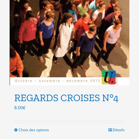
REGARDS CROISES N°4
8.00
€
Choix des options
Ce
Détails
produit