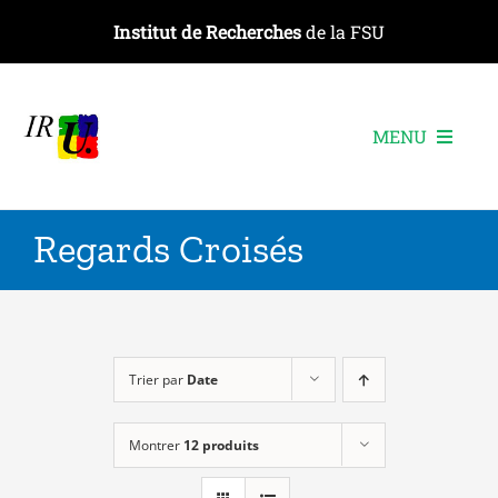
Passer
Institut de Recherches
de la FSU
au
contenu
MENU
L’institut
Regards Croisés
Les recherches
Les publications
Les événements
Trier par
Date
Montrer
12 produits