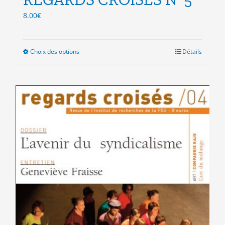
8.00
€
Choix des options
Ce
Détails
produit
a
plusieurs
variations.
Les
options
peuvent
être
choisies
sur
la
page
du
produit