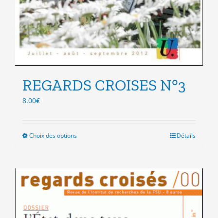
REGARDS CROISES N°3
8.00
€
Choix des options
Ce
Détails
produit
a
plusieurs
variations.
Les
options
peuvent