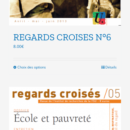
REGARDS CROISES N°6
8.00
€
Choix des options
Ce
Détails
produit
a
plusieurs
variations.
Les
options
peuvent
être
choisies