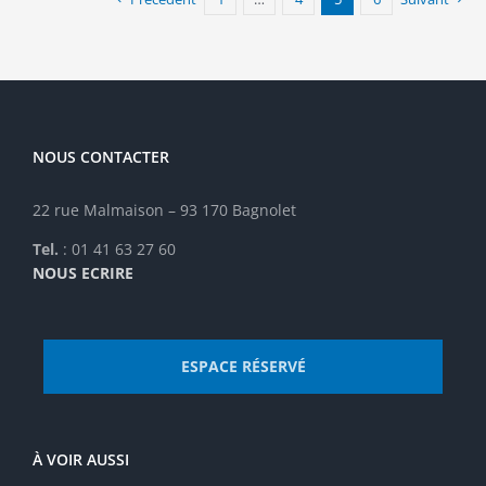
Les
options
peuvent
être
choisies
sur
la
NOUS CONTACTER
page
du
22 rue Malmaison – 93 170 Bagnolet
produit
Tel.
: 01 41 63 27 60
NOUS ECRIRE
ESPACE RÉSERVÉ
À VOIR AUSSI