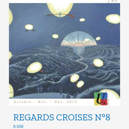
page
du
produit
REGARDS CROISES N°8
8.00
€