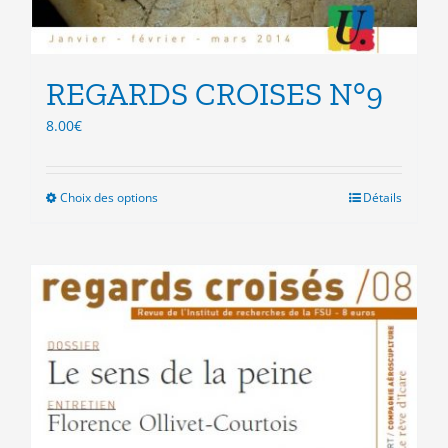
REGARDS CROISES N°9
8.00
€
Choix des options
Ce
Détails
produit
a
plusieurs
variations.
Les
options
peuvent
être
choisies
sur
la