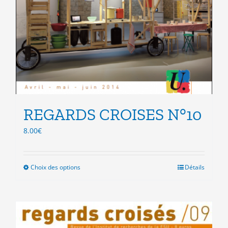
REGARDS CROISES N°10
8.00
€
Choix des options
Ce
Détails
produit
a
plusieurs
variations.
Les