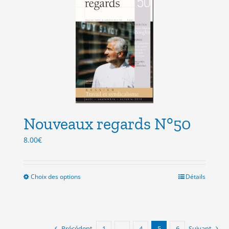
variations.
Les
options
peuvent
être
choisies
sur
la
page
du
produit
Nouveaux regards N°50
8.00
€
Choix des options
Ce
Détails
produit
a
plusieurs
variations.
Précédent
1
…
4
5
6
Suivant