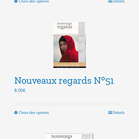
Choix des options
Ce
Détails
produit
a
plusieurs
variations.
Les
options
peuvent
être
choisies
sur
la
Nouveaux regards N°51
page
8.00
€
du
produit
Choix des options
Ce
Détails
produit
a
plusieurs