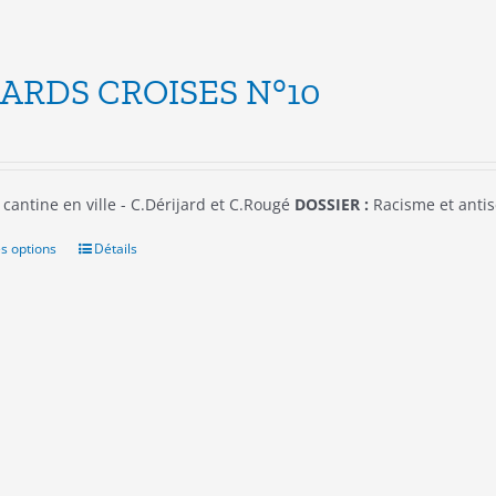
ARDS CROISES N°10
cantine en ville - C.Dérijard et C.Rougé
DOSSIER :
Racisme et anti
s options
Ce
Détails
produit
a
plusieurs
variations.
Les
options
peuvent
être
choisies
sur