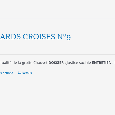
la
page
du
produit
ARDS CROISES N°9
tualité de la grotte Chauvet
DOSSIER :
Justice sociale
ENTRETIEN :
s options
Ce
Détails
produit
a
plusieurs
variations.
Les
options
peuvent