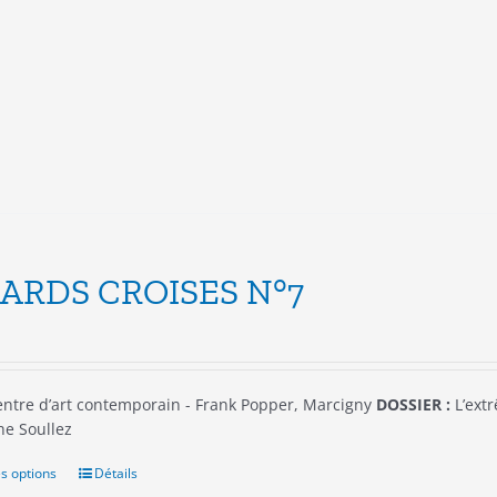
Les
options
peuvent
être
choisies
sur
la
page
du
produit
ARDS CROISES N°7
ntre d’art contemporain - Frank Popper, Marcigny
DOSSIER :
L’extr
he Soullez
s options
Ce
Détails