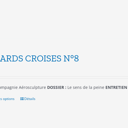
être
choisies
sur
la
page
du
produit
ARDS CROISES N°8
mpagnie Aérosculpture
DOSSIER :
Le sens de la peine
ENTRETIEN 
s options
Ce
Détails
produit
a
plusieurs
variations.