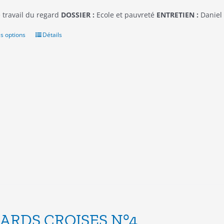
 travail du regard
DOSSIER :
Ecole et pauvreté
ENTRETIEN :
Daniel
s options
Ce
Détails
produit
a
plusieurs
variations.
Les
options
peuvent
être
choisies
sur
la
page
du
produit
ARDS CROISES N°4