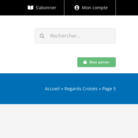
S’abonner
Mon compte
Rechercher:
Mon panier
Accueil
»
Regards Croisés
»
Page 5