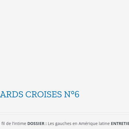
produit
a
plusieurs
variations.
Les
options
peuvent
être
choisies
sur
la
page
du
produit
ARDS CROISES N°6
 fil de l’intime
DOSSIER :
Les gauches en Amérique latine
ENTRETIE