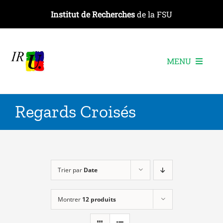
Passer
Institut de Recherches
de la FSU
au
contenu
MENU
L’institut
Regards Croisés
Les recherches
Les publications
Les événements
Trier par
Date
Montrer
12 produits