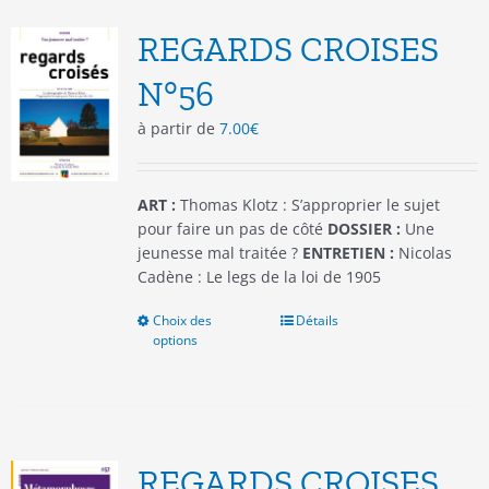
Les
options
REGARDS CROISES
peuvent
être
N°56
choisies
à partir de
7.00
€
sur
la
page
du
ART :
Thomas Klotz : S’approprier le sujet
produit
pour faire un pas de côté
DOSSIER :
Une
jeunesse mal traitée ?
ENTRETIEN :
Nicolas
Cadène : Le legs de la loi de 1905
Choix des
Ce
Détails
options
produit
a
plusieurs
variations.
Les
options
REGARDS CROISES