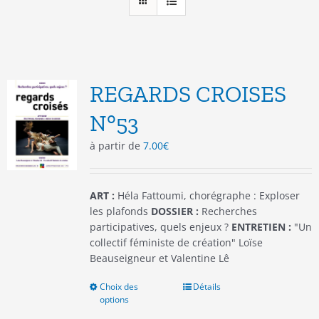
REGARDS CROISES
N°53
à partir de
7.00
€
ART :
Héla Fattoumi, chorégraphe : Exploser
les plafonds
DOSSIER :
Recherches
participatives, quels enjeux ?
ENTRETIEN :
"Un
collectif féministe de création" Loïse
Beauseigneur et Valentine Lê
Choix des
Ce
Détails
options
produit
a