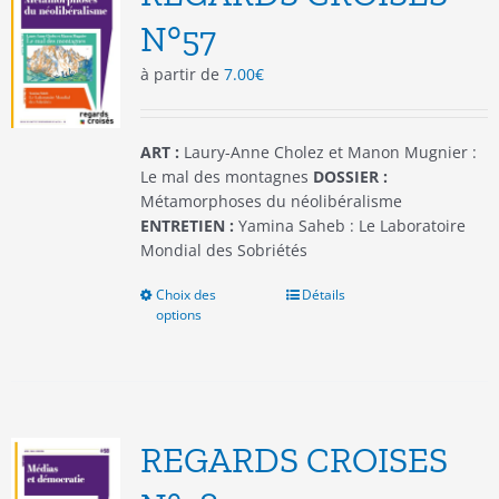
peuvent
être
N°57
choisies
à partir de
7.00
€
sur
la
page
du
ART :
Laury-Anne Cholez et Manon Mugnier :
produit
Le mal des montagnes
DOSSIER :
Métamorphoses du néolibéralisme
ENTRETIEN :
Yamina Saheb : Le Laboratoire
Mondial des Sobriétés
Choix des
Ce
Détails
options
produit
a
plusieurs
variations.
Les
options
REGARDS CROISES
peuvent
être