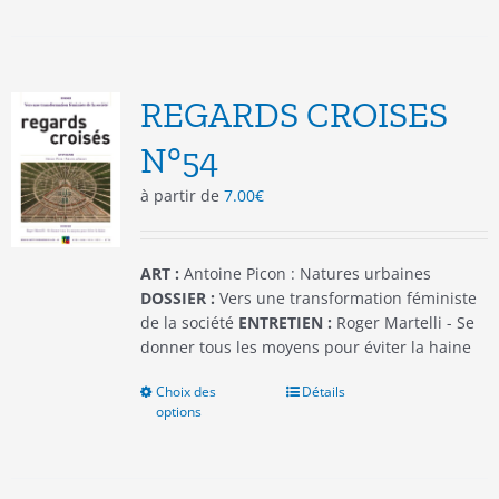
plusieurs
variations.
Les
options
REGARDS CROISES
peuvent
être
N°54
choisies
à partir de
7.00
€
sur
la
page
du
ART :
Antoine Picon : Natures urbaines
produit
DOSSIER :
Vers une transformation féministe
de la société
ENTRETIEN :
Roger Martelli - Se
donner tous les moyens pour éviter la haine
Choix des
Ce
Détails
options
produit
a
plusieurs
variations.