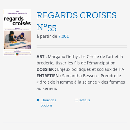
Les
options
REGARDS CROISES
peuvent
être
N°55
choisies
à partir de
7.00
€
sur
la
page
du
ART :
Margaux Derhy : Le Cercle de l’art et la
produit
broderie, tisser les fils de l’émancipation
DOSSIER :
Enjeux politiques et sociaux de l’IA
ENTRETIEN :
Samantha Besson - Prendre le
« droit de l’Homme à la science » des femmes
au sérieux
Choix des
Ce
Détails
options
produit
a
plusieurs
variations.