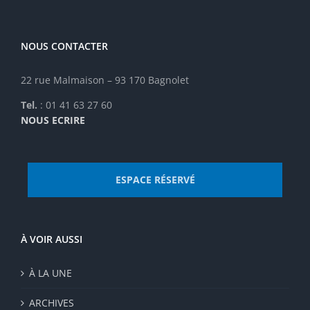
sur
la
page
NOUS CONTACTER
du
produit
22 rue Malmaison – 93 170 Bagnolet
Tel.
: 01 41 63 27 60
NOUS ECRIRE
ESPACE RÉSERVÉ
À VOIR AUSSI
À LA UNE
ARCHIVES