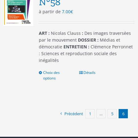
N°58
choisies
à partir de
7.00
€
sur
la
page
du
ART :
Nicolas Clauss
:
Des images traversées
produit
par le mouvement
DOSSIER :
Médias et
démocratie
ENTRETIEN :
Clémence Perronnet
: Sciences et reproduction sociale des
inégalités
Choix des
Ce
Détails
options
produit
a
plusieurs
variations.
Les
options
Précédent
1
…
5
6
peuvent
être
choisies