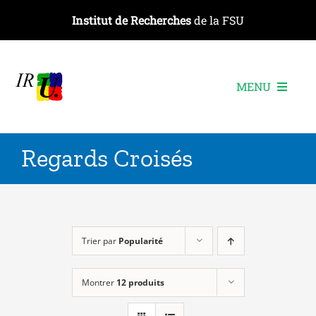
Passer
Institut de Recherches
de la FSU
au
contenu
MENU
L’institut
Regards Croisés
Les recherches
Les publications
Les événements
Trier par
Popularité
Montrer
12 produits