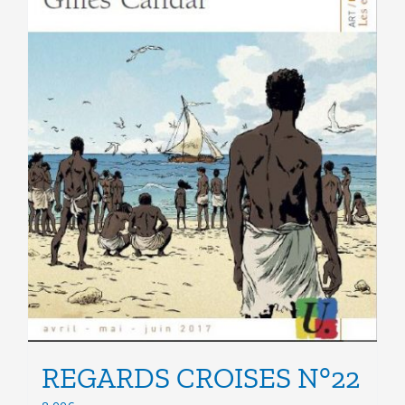
page
du
produit
REGARDS CROISES N°22