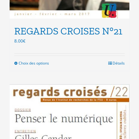
REGARDS CROISES N°21
8.00
€
Choix des options
Ce
Détails
produit
a
plusieurs
variations.
Les
options
peuvent
être
choisies
sur
la