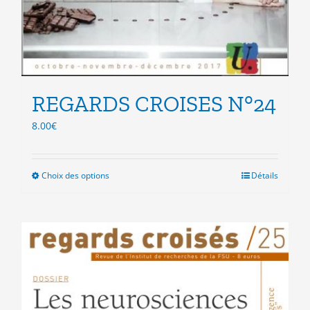
REGARDS CROISES N°24
8.00
€
Choix des options
Ce
Détails
produit
a
plusieurs
variations.
Les
options
peuvent
être