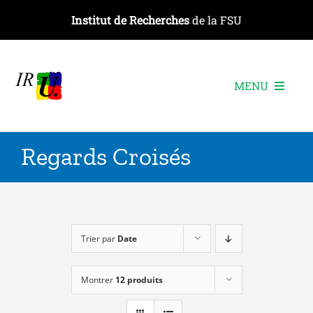
Passer
Institut de Recherches
de la FSU
au
contenu
MENU
L’institut
Regards Croisés
Les recherches
Les publications
Les événements
Trier par
Date
Montrer
12 produits