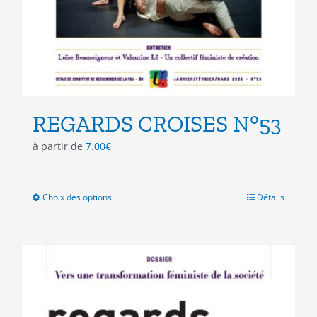
REGARDS CROISES N°53
à partir de
7.00
€
Choix des options
Ce
Détails
produit
a
plusieurs
variations.
Les
options
peuvent