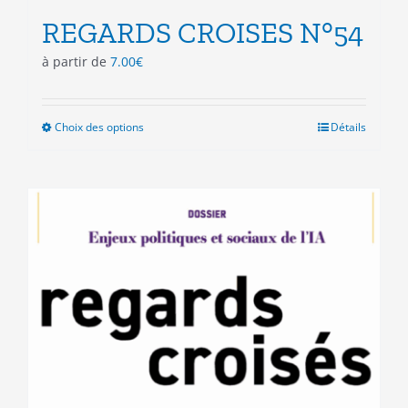
REGARDS CROISES N°54
à partir de
7.00
€
Choix des options
Ce
Détails
produit
a
plusieurs
variations.
Les
options
peuvent
être
choisies
sur
la
page
du