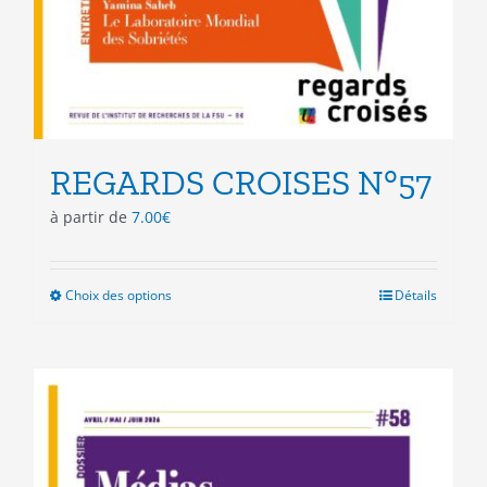
REGARDS CROISES N°57
à partir de
7.00
€
Choix des options
Ce
Détails
produit
a
plusieurs
variations.
Les
options
peuvent