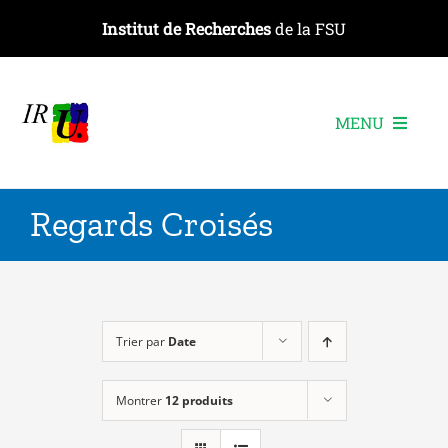
Passer
Institut de Recherches
de la FSU
au
contenu
MENU
L’institut
Regards Croisés
Les recherches
Les publications
Les événements
Trier par
Date
Montrer
12 produits