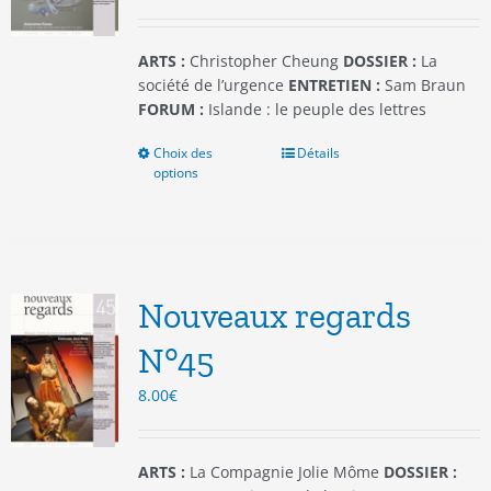
la
page
du
ARTS :
Christopher Cheung
DOSSIER :
La
produit
société de l’urgence
ENTRETIEN :
Sam Braun
FORUM :
Islande : le peuple des lettres
Choix des
Ce
Détails
options
produit
a
plusieurs
variations.
Les
options
Nouveaux regards
peuvent
être
N°45
choisies
8.00
€
sur
la
page
du
ARTS :
La Compagnie Jolie Môme
DOSSIER :