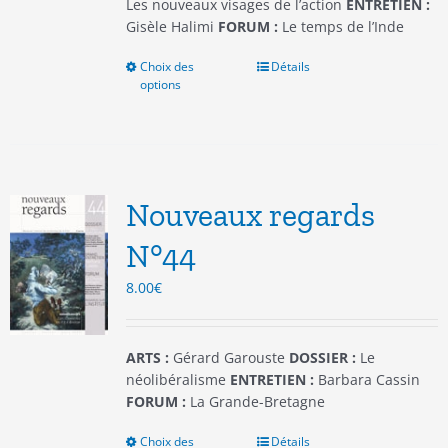
produit
Les nouveaux visages de l’action
ENTRETIEN :
Gisèle Halimi
FORUM :
Le temps de l’Inde
Choix des
Ce
Détails
options
produit
a
plusieurs
variations.
Les
options
Nouveaux regards
peuvent
être
N°44
choisies
8.00
€
sur
la
page
du
ARTS :
Gérard Garouste
DOSSIER :
Le
produit
néolibéralisme
ENTRETIEN :
Barbara Cassin
FORUM :
La Grande-Bretagne
Choix des
Ce
Détails