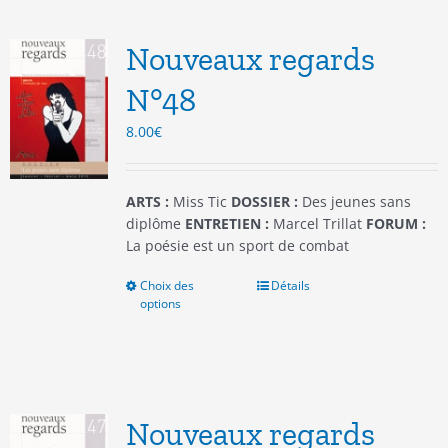
Les
options
Nouveaux regards
peuvent
être
N°48
choisies
8.00
€
sur
la
page
du
ARTS :
Miss Tic
DOSSIER :
Des jeunes sans
produit
diplôme
ENTRETIEN :
Marcel Trillat
FORUM :
La poésie est un sport de combat
Choix des
Ce
Détails
options
produit
a
plusieurs
variations.
Les
options
Nouveaux regards
peuvent