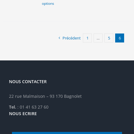
options
produit
a
plusieurs
variations.
Les
options
Précédent
1
…
5
6
peuvent
être
choisies
sur
la
page
NOUS CONTACTER
du
produit
22 rue Malmaison – 93 170 Bagnolet
Tel.
: 01 41 63 27 60
NOUS ECRIRE