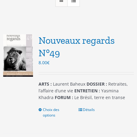
Nouveaux regards
N°49
8.00
€
ARTS :
Laurent Baheux
DOSSIER :
Retraites,
l’affaire d’une vie
ENTRETIEN :
Yasmina
Khadra
FORUM :
Le Brésil, terre en transe
Choix des
Ce
Détails
options
produit
a
plusieurs
variations.