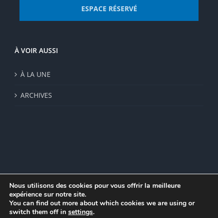
ESPACE RÉSERVÉ
À VOIR AUSSI
À LA UNE
ARCHIVES
Nous utilisons des cookies pour vous offrir la meilleure
expérience sur notre site.
© Institut de recherche de la FSU 2023 | Par
FSU
|
Plan du site
|
You can find out more about which cookies we are using or
Mentions légales
|
Politique de confidentialité
|
CGV
switch them off in
settings
.