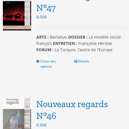
être
N°47
choisies
8.00
€
sur
la
page
du
ARTS :
Bartabas
DOSSIER :
Le modèle social
produit
français
ENTRETIEN :
Françoise Héritier
FORUM :
La Turquie, l’autre de l’Europe
Choix des
Ce
Détails
options
produit
a
plusieurs
variations.
Les
options
Nouveaux regards
peuvent
être
N°46
choisies
8.00
€
sur