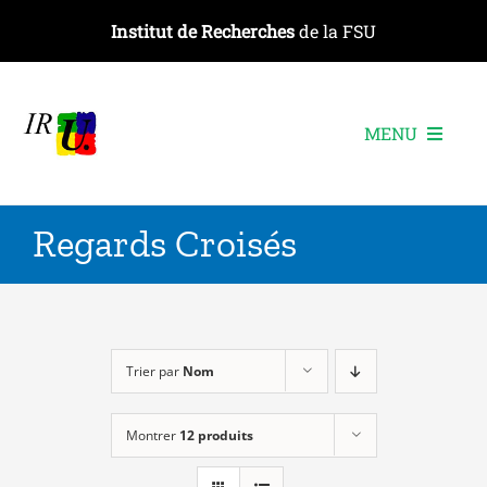
Passer
Institut de Recherches
de la FSU
au
contenu
MENU
L’institut
Regards Croisés
Les recherches
Les publications
Les événements
Trier par
Nom
Montrer
12 produits