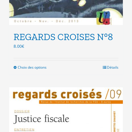
REGARDS CROISES N°8
8.00
€
Choix des options
Ce
Détails
produit
a
plusieurs
variations.
Les
options
peuvent
être
choisies