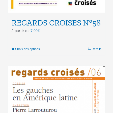
REGARDS CROISES N°58
à partir de
7.00
€
Choix des options
Ce
Détails
produit
a
plusieurs
variations.
Les
options
peuvent
être
choisies
sur
la