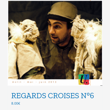
page
du
produit
REGARDS CROISES N°6
8.00
€