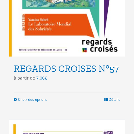
REGARDS CROISES N°57
à partir de
7.00
€
Choix des options
Ce
Détails
produit
a
plusieurs
variations.
Les