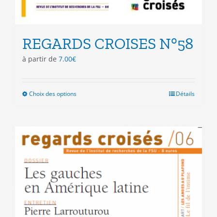
REGARDS CROISES N°58
à partir de
7.00
€
Choix des options
Ce
Détails
produit
a
plusieurs
variations.
Les
options
peuvent
être
choisies
sur
la