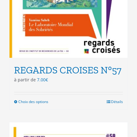
REGARDS CROISES N°57
à partir de
7.00
€
Choix des options
Ce
Détails
produit
a
plusieurs
variations.
Les