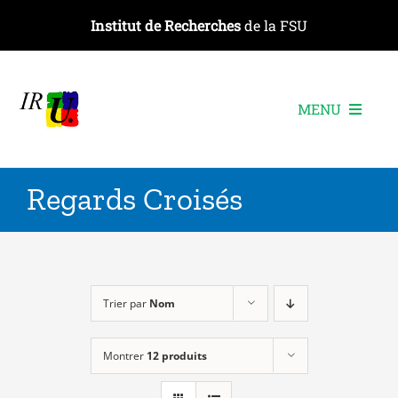
Passer
Institut de Recherches
de la FSU
au
contenu
MENU
L’institut
Regards Croisés
Les recherches
Les publications
Les événements
Trier par
Nom
Montrer
12 produits