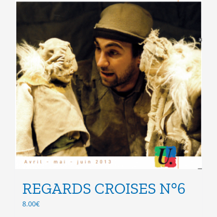
page
du
produit
REGARDS CROISES N°6
8.00
€