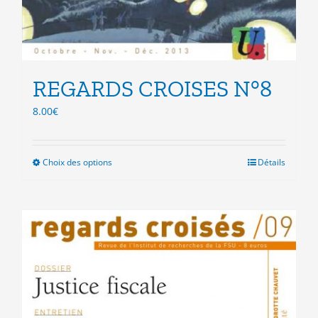
REGARDS CROISES N°8
8.00
€
Choix des options
Ce
Détails
produit
a
plusieurs
variations.
Les
options
peuvent
être
choisies