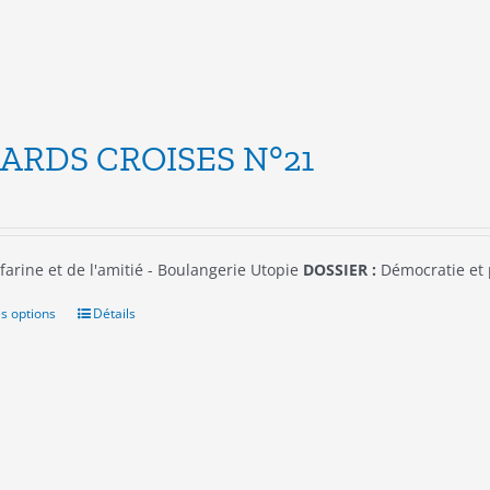
sur
la
page
du
produit
ARDS CROISES N°21
farine et de l'amitié - Boulangerie Utopie
DOSSIER :
Démocratie et
s options
Ce
Détails
produit
a
plusieurs
variations.
Les
options
peuvent