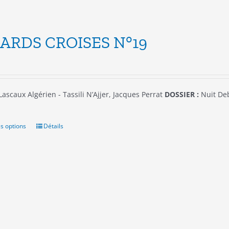
ARDS CROISES N°19
Lascaux Algérien - Tassili N’Ajjer, Jacques Perrat
DOSSIER :
Nuit Deb
s options
Ce
Détails
produit
a
plusieurs
variations.
Les
options
peuvent
être
choisies