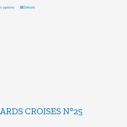
s options
Ce
Détails
produit
a
plusieurs
variations.
Les
options
peuvent
être
choisies
sur
la
page
du
produit
ARDS CROISES N°25