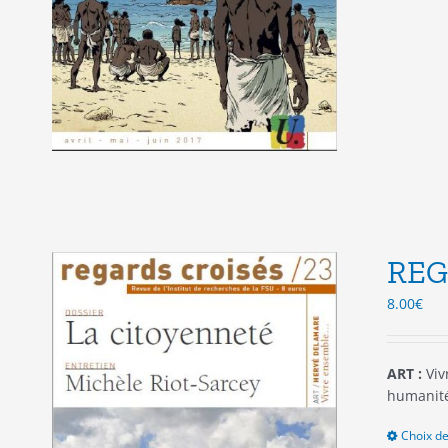
REG
8.00
€
ART :
Viv
humanité
Choix de