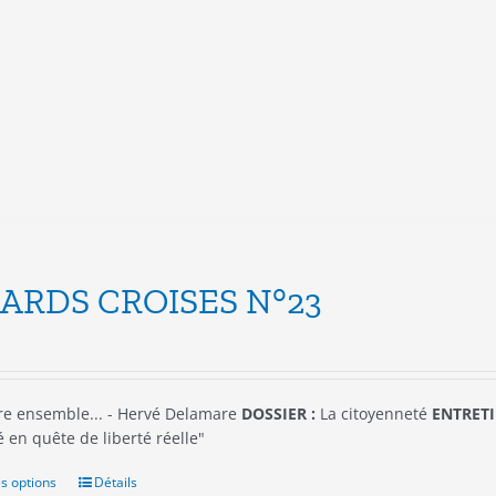
Les
options
peuvent
être
choisies
sur
la
page
du
produit
ARDS CROISES N°23
re ensemble... - Hervé Delamare
DOSSIER :
La citoyenneté
ENTRETI
 en quête de liberté réelle"
s options
Ce
Détails