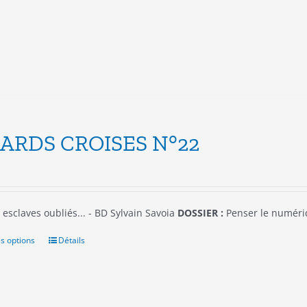
être
choisies
sur
la
page
du
produit
ARDS CROISES N°22
 esclaves oubliés... - BD Sylvain Savoia
DOSSIER :
Penser le numér
s options
Ce
Détails
produit
a
plusieurs
variations.