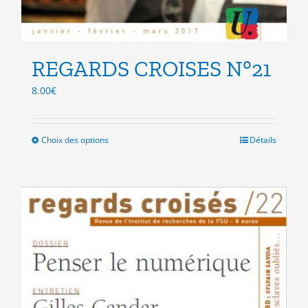
REGARDS CROISES N°21
8.00
€
Choix des options
Ce
Détails
produit
a
plusieurs
variations.
Les
options
peuvent
être
choisies
sur
la