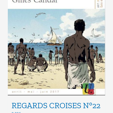
page
du
produit
REGARDS CROISES N°22