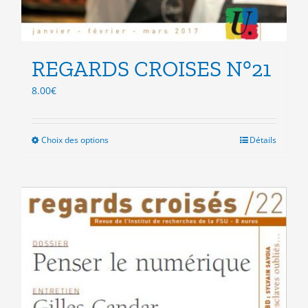
REGARDS CROISES N°21
8.00
€
Choix des options
Ce
Détails
produit
a
plusieurs
variations.
Les
options
peuvent
être
choisies
sur
la