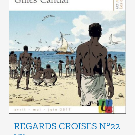
page
du
produit
REGARDS CROISES N°22