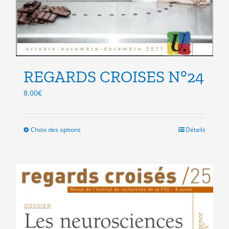
REGARDS CROISES N°24
8.00
€
Choix des options
Ce
Détails
produit
a
plusieurs
variations.
Les
options
peuvent
être