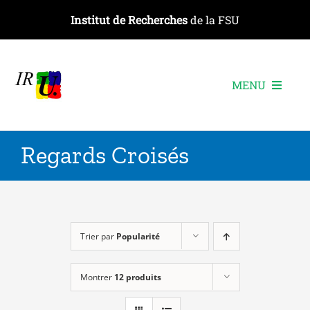
Passer
Institut de Recherches
de la FSU
au
contenu
MENU
L’institut
Regards Croisés
Les recherches
Les publications
Les événements
Trier par
Popularité
Montrer
12 produits