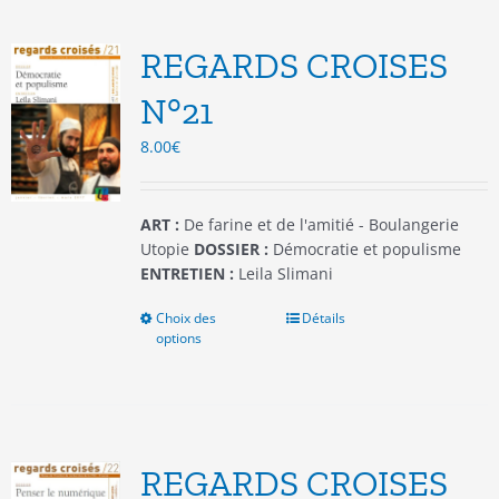
Les
options
REGARDS CROISES
peuvent
être
N°21
choisies
8.00
€
sur
la
page
du
ART :
De farine et de l'amitié - Boulangerie
produit
Utopie
DOSSIER :
Démocratie et populisme
ENTRETIEN :
Leila Slimani
Choix des
Ce
Détails
options
produit
a
plusieurs
variations.
Les
options
REGARDS CROISES
peuvent