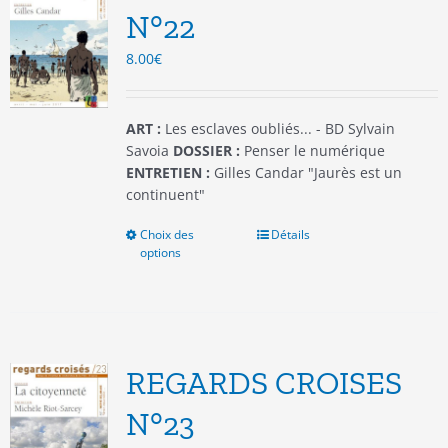
être
N°22
choisies
8.00
€
sur
la
page
du
ART :
Les esclaves oubliés... - BD Sylvain
produit
Savoia
DOSSIER :
Penser le numérique
ENTRETIEN :
Gilles Candar "Jaurès est un
continuent"
Choix des
Ce
Détails
options
produit
a
plusieurs
variations.
Les
options
REGARDS CROISES
peuvent
être
N°23
choisies