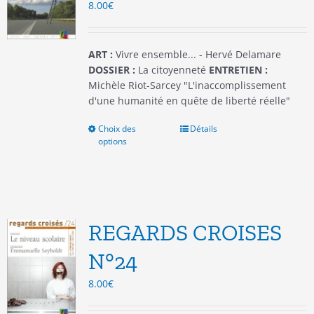
8.00
€
sur
la
page
du
ART :
Vivre ensemble... - Hervé Delamare
produit
DOSSIER :
La citoyenneté
ENTRETIEN :
Michèle Riot-Sarcey "L'inaccomplissement
d'une humanité en quête de liberté réelle"
Choix des
Ce
Détails
options
produit
a
plusieurs
variations.
Les
options
REGARDS CROISES
peuvent
être
N°24
choisies
8.00
€
sur
la