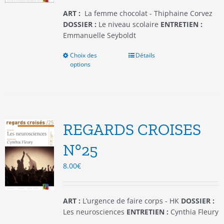
page
du
ART :
La femme chocolat - Thiphaine Corvez
produit
DOSSIER :
Le niveau scolaire
ENTRETIEN :
Emmanuelle Seyboldt
Choix des
Ce
Détails
options
produit
a
plusieurs
variations.
Les
options
REGARDS CROISES
peuvent
être
N°25
choisies
8.00
€
sur
la
page
du
ART :
L’urgence de faire corps - HK
DOSSIER :
produit
Les neurosciences
ENTRETIEN :
Cynthia Fleury