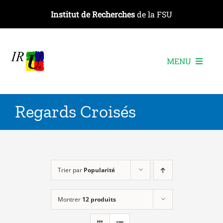
Passer
Institut de Recherches
de la FSU
au
contenu
MENU
L’institut
Regards Croisés
Les recherches
Les publications
Les événements
Trier par
Popularité
Montrer
12 produits