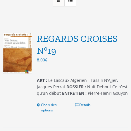
REGARDS CROISES
N°19
8.00
€
ART :
Le Lascaux Algérien - Tassili N’Ajjer,
Jacques Perrat
DOSSIER :
Nuit Debout Ce n’est
qu’un début
ENTRETIEN :
Pierre-Henri Gouyon
Choix des
Ce
Détails
options
produit
a
plusieurs
variations.