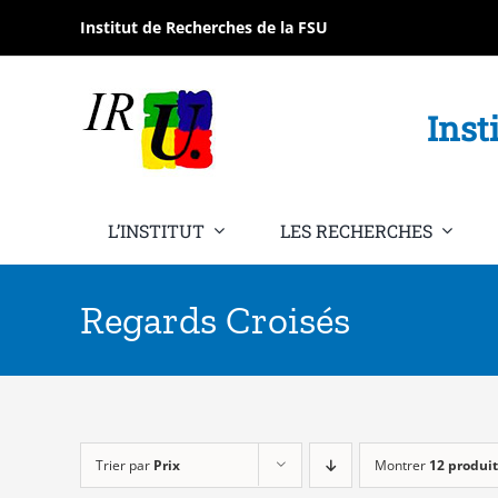
Passer
Institut de Recherches de la FSU
au
contenu
Inst
L’INSTITUT
LES RECHERCHES
Regards Croisés
Trier par
Prix
Montrer
12 produit