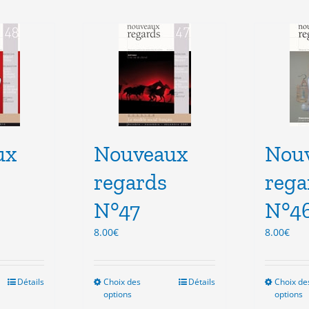
ux
Nouveaux
Nou
regards
rega
N°47
N°4
8.00
€
8.00
€
Détails
Choix des
Ce
Détails
Choix de
options
options
duit
produit