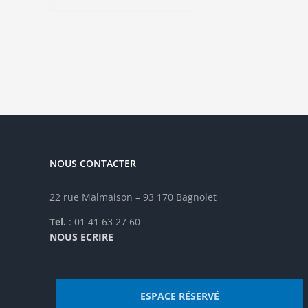
a
plusieurs
variations.
Les
options
peuvent
être
choisies
sur
la
NOUS CONTACTER
page
du
produit
22 rue Malmaison – 93 170 Bagnolet
Tel.
: 01 41 63 27 60
NOUS ECRIRE
ESPACE RÉSERVÉ