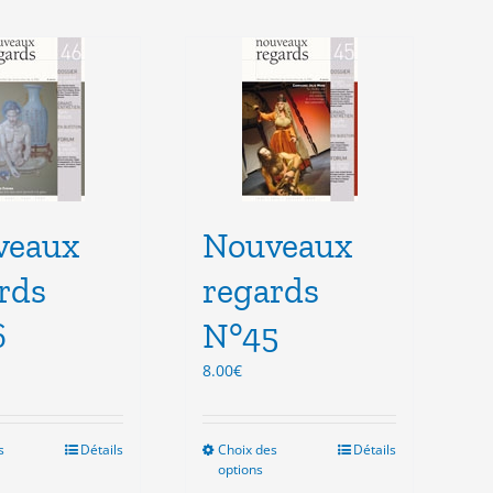
veaux
Nouveaux
rds
regards
6
N°45
8.00
€
s
Ce
Détails
Choix des
Ce
Détails
options
produit
produit