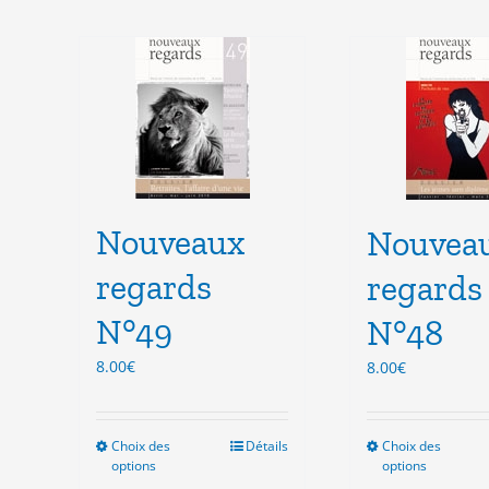
Nouveaux
Nouvea
regards
regards
N°49
N°48
8.00
€
8.00
€
Choix des
Ce
Détails
Choix des
Ce
options
options
produit
pro