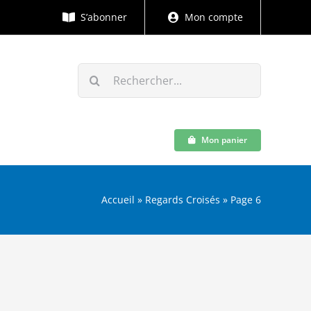
S’abonner
Mon compte
Rechercher:
Mon panier
Accueil
»
Regards Croisés
»
Page 6