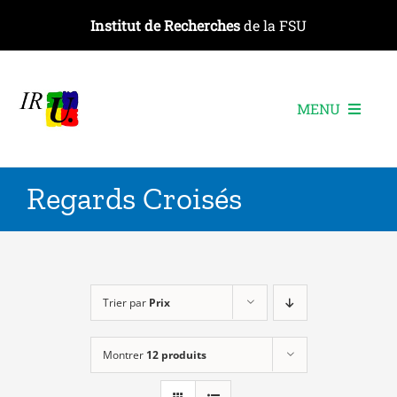
Passer
Institut de Recherches
de la FSU
au
contenu
MENU
L’institut
Regards Croisés
Les recherches
Les publications
Les événements
Trier par
Prix
Montrer
12 produits