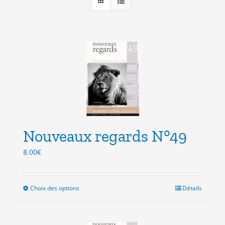
Nouveaux regards N°49
8.00
€
Choix des options
Ce
Détails
produit
a
plusieurs