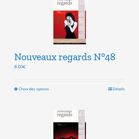
variations.
Les
options
peuvent
être
choisies
sur
la
Nouveaux regards N°48
page
du
8.00
€
produit
Choix des options
Ce
Détails
produit
a
plusieurs
variations.
Les
options
peuvent