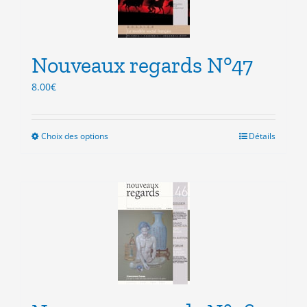
être
choisies
sur
la
Nouveaux regards N°47
page
du
8.00
€
produit
Choix des options
Ce
Détails
produit
a
plusieurs
variations.
Les
options
peuvent
être
choisies
sur
la