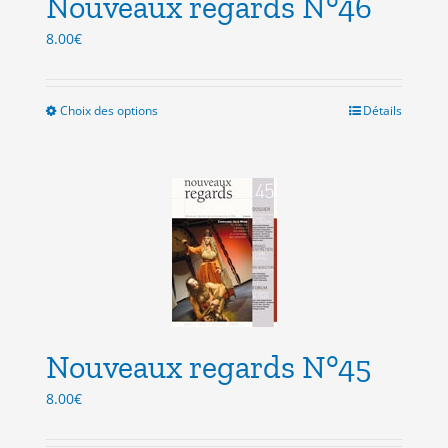
Nouveaux regards N°46
page
du
8.00
€
produit
Choix des options
Ce
Détails
produit
a
plusieurs
variations.
Les
options
peuvent
être
choisies
sur
la
Nouveaux regards N°45
page
du
8.00
€
produit