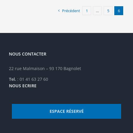
plusieurs
variations.
Précédent
1
…
5
6
Les
options
peuvent
être
choisies
sur
la
NOUS CONTACTER
page
du
22 rue Malmaison – 93 170 Bagnolet
produit
Tel.
: 01 41 63 27 60
NOUS ECRIRE
ESPACE RÉSERVÉ