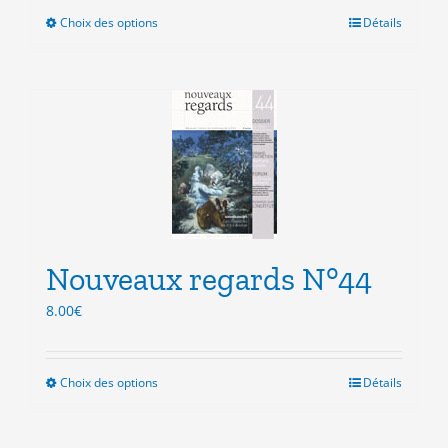
Choix des options
Ce
Détails
produit
a
plusieurs
variations.
Les
options
peuvent
être
choisies
sur
la
Nouveaux regards N°44
page
du
8.00
€
produit
Choix des options
Ce
Détails
produit
a