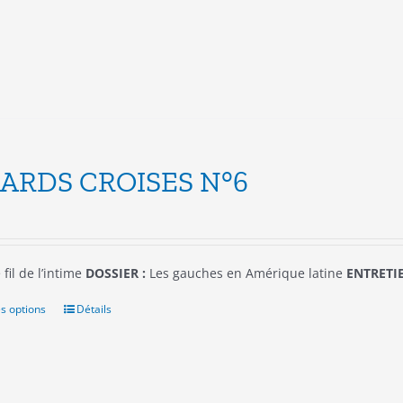
peuvent
être
choisies
sur
la
page
du
produit
ARDS CROISES N°6
 fil de l’intime
DOSSIER :
Les gauches en Amérique latine
ENTRETIE
s options
Ce
Détails
produit
a
plusieurs
variations.