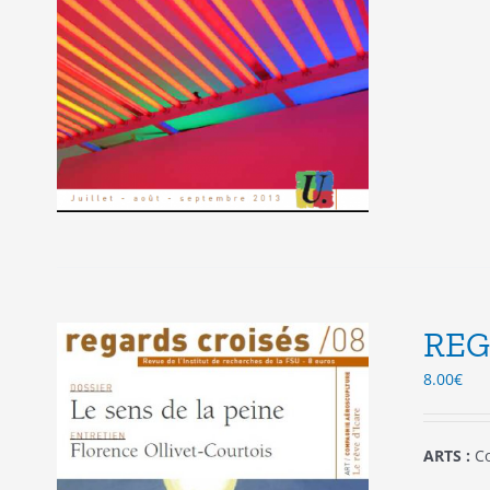
REG
8.00
€
ARTS :
Co