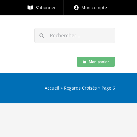
S’abonner
Mon compte
Rechercher:
Mon panier
Accueil
»
Regards Croisés
»
Page 6