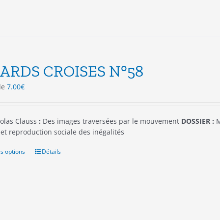
sur
la
page
du
produit
ARDS CROISES N°58
 de
7.00
€
olas Clauss
:
Des images traversées par le mouvement
DOSSIER :
M
et reproduction sociale des inégalités
s options
Ce
Détails
produit
a
plusieurs
variations.
Les
options