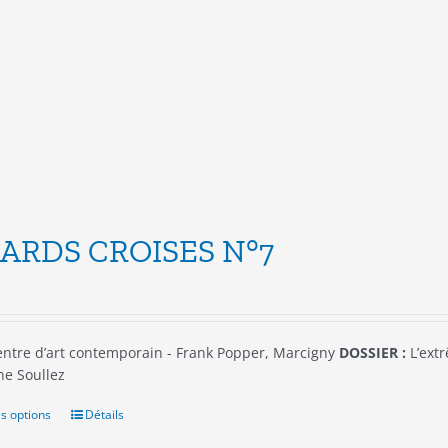
Les
options
peuvent
être
choisies
sur
la
page
du
produit
ARDS CROISES N°7
ntre d’art contemporain - Frank Popper, Marcigny
DOSSIER :
L’extr
he Soullez
s options
Ce
Détails
produit