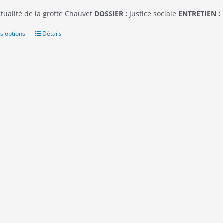
tualité de la grotte Chauvet
DOSSIER :
Justice sociale
ENTRETIEN :
s options
Ce
Détails
produit
a
plusieurs
variations.
Les
options
peuvent
être
choisies
sur
la
page
du
produit