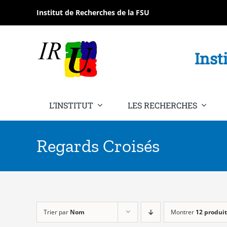
Passer
Institut de Recherches de la FSU
au
contenu
Inst
L’INSTITUT
LES RECHERCHES
Regards Croisés
Trier par
Nom
Montrer
12 produit