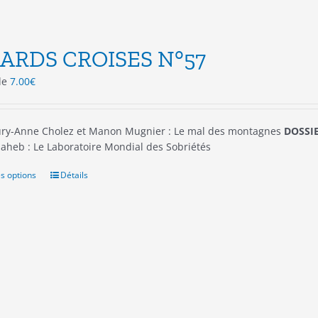
ARDS CROISES N°57
 de
7.00
€
ry-Anne Cholez et Manon Mugnier : Le mal des montagnes
DOSSIE
aheb : Le Laboratoire Mondial des Sobriétés
s options
Ce
Détails
produit
a
plusieurs
variations.
Les
options
peuvent
être
choisies