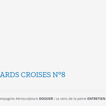
a
plusieurs
variations.
Les
options
peuvent
être
choisies
sur
la
page
du
produit
ARDS CROISES N°8
mpagnie Aérosculpture
DOSSIER :
Le sens de la peine
ENTRETIEN 