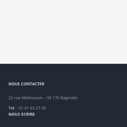
des
professeurs
des
écoles
stagiaires
NOUS CONTACTER
22 rue Malmaison – 93 170 Bagnolet
Tel.
: 01 41 63 27 60
NOUS ECRIRE