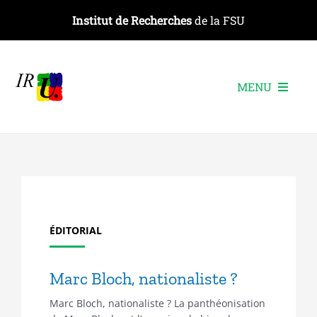
Passer
Institut de Recherches
de la FSU
au
contenu
MENU
L’institut
Les recherches
Les publications
Les événements
ÉDITORIAL
Marc Bloch, nationaliste ?
Marc Bloch, nationaliste ? La panthéonisation