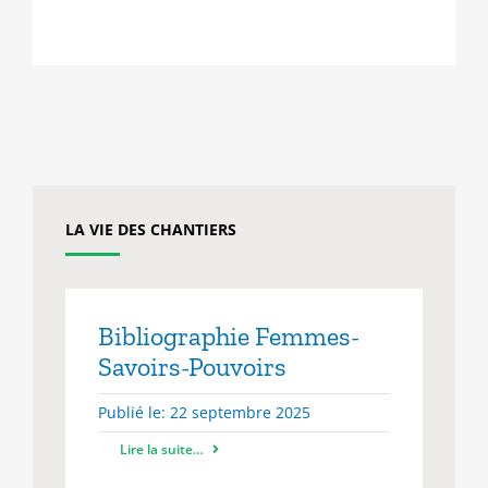
variations.
Les
options
peuvent
être
choisies
sur
la
page
du
LA VIE DES CHANTIERS
produit
Bibliographie Femmes-
Savoirs-Pouvoirs
Publié le: 22 septembre 2025
Lire la suite…