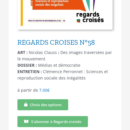
REGARDS CROISES N°58
ART :
Nicolas Clauss
:
Des images traversées par
le mouvement
DOSSIER :
Médias et démocratie
ENTRETIEN :
Clémence Perronnet : Sciences et
reproduction sociale des inégalités
à partir de
7.00
€
Choix des options
Ce
produit
a
S'abonner à Regards croisés
plusieurs