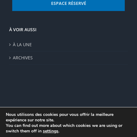
ESPACE RÉSERVÉ
À VOIR AUSSI
À LA UNE
ARCHIVES
Nous utilisons des cookies pour vous offrir la meilleure
expérience sur notre site.
© Institut de recherche de la FSU 2023 | Par
FSU
|
Plan du site
|
You can find out more about which cookies we are using or
Mentions légales
|
Politique de confidentialité
|
CGV
switch them off in
settings
.