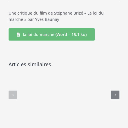
Une critique du film de Stéphane Brizé « La loi du
marché » par Yves Baunay
la loi du marché (Word – 15.1 ko)
Articles similaires
C’est
Les
quoi
maux
ce
du
travail
travail
?