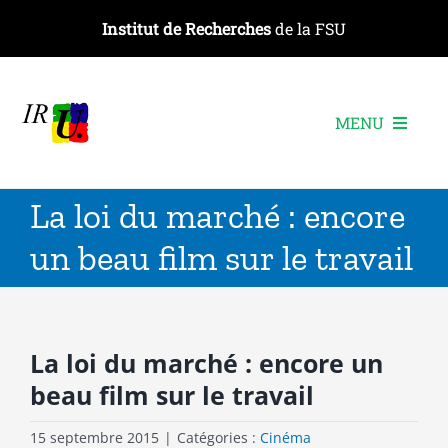
Passer
Institut de Recherches
de la FSU
au
contenu
MENU
L’institut
La loi du marché : encore
Les recherches
un beau film sur le travail
Les publications
Les événements
La loi du marché : encore un
beau film sur le travail
15 septembre 2015
|
Catégories :
Cinéma