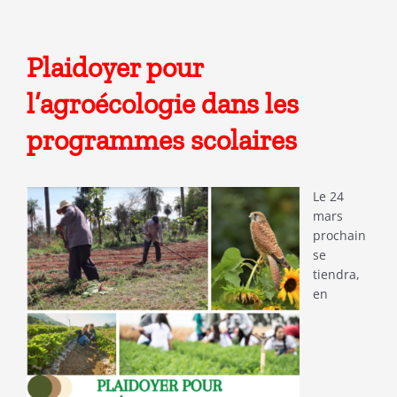
Plaidoyer pour
l’agroécologie dans les
programmes scolaires
Le 24
mars
prochain
se
tiendra,
en