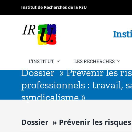
Passer
Institut de Recherches de la FSU
au
contenu
Inst
L’INSTITUT
LES RECHERCHES
Dossier » Prévenir les ri
professionnels : travail, s
syndicalisme »
Dossier » Prévenir les risques