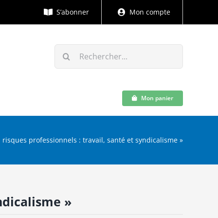
S’abonner
Mon compte
Rechercher:
Mon panier
 risques professionnels : travail, santé et syndicalisme »
yndicalisme »