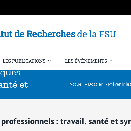
itut de Recherches
de la FSU
LES PUBLICATIONS
LES ÉVÉNEMENTS
sques
anté et
Accueil
»
Dossier » Prévenir les
 professionnels : travail, santé et s