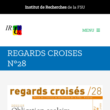
Passer
Institut de Recherches
de la FSU
au
contenu
MENU
L’institut
REGARDS CROISES
Les recherches
N°28
Les publications
Les événements