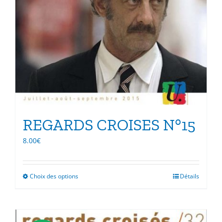
REGARDS CROISES N°15
8.00
€
Choix des options
Ce
Détails
produit
a
plusieurs
variations.