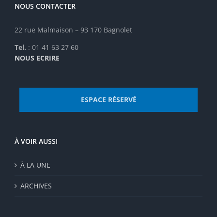
être
NOUS CONTACTER
choisies
sur
22 rue Malmaison – 93 170 Bagnolet
la
page
Tel.
: 01 41 63 27 60
du
NOUS ECRIRE
produit
ESPACE RÉSERVÉ
À VOIR AUSSI
À LA UNE
ARCHIVES