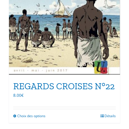
REGARDS CROISES N°22
8.00
€
Choix des options
Ce
Détails
produit
a