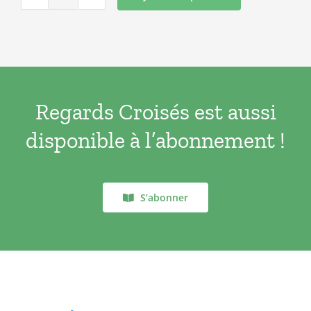
quantité
était :
est :
de
7.00€.
0.00€.
REGARDS
CROISES
N°28
Regards Croisés est aussi
disponible à l’abonnement !
S’abonner