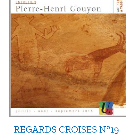
la
page
du
produit
REGARDS CROISES N°19