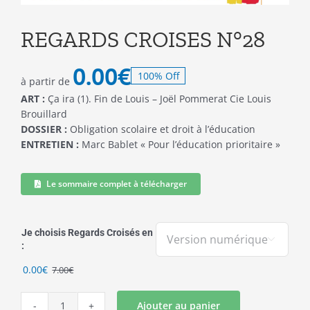
REGARDS CROISES N°28
0.00
€
100% Off
à partir de
ART :
Ça ira (1). Fin de Louis – Joël Pommerat Cie Louis
Brouillard
DOSSIER :
Obligation scolaire et droit à l’éducation
ENTRETIEN :
Marc Bablet « Pour l’éducation prioritaire »
Le sommaire complet à télécharger
Je choisis Regards Croisés en

:
Le
Le
0.00
€
7.00
€
prix
prix
initial
actuel
Ajouter au panier