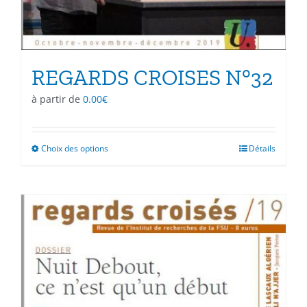
REGARDS CROISES N°32
à partir de
0.00
€
Choix des options
Ce
Détails
produit
a
plusieurs
variations.
Les
options
peuvent
être
choisies
sur