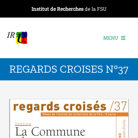
Passer
Institut de Recherches
de la FSU
au
contenu
MENU
L’institut
REGARDS CROISES N°37
Les recherches
Les publications
Les événements