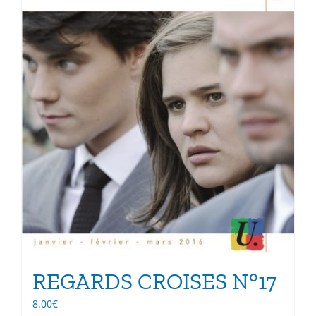
page
du
produit
REGARDS CROISES N°17
8.00
€