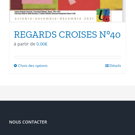
REGARDS CROISES N°40
à partir de
0.00
€
Choix des options
Ce
Détails
produit
a
plusieurs
variations.
Les
options
peuvent
être
NOUS CONTACTER
choisies
sur