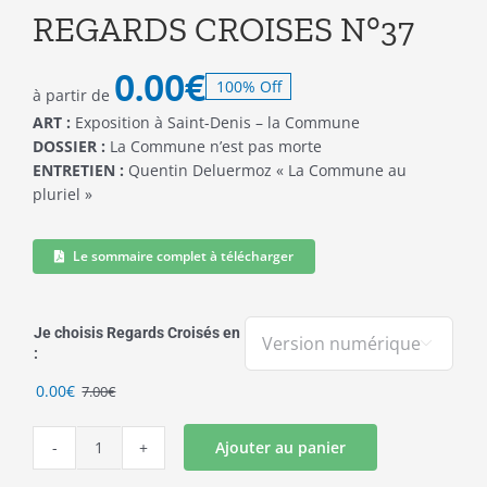
REGARDS CROISES N°37
0.00
€
100% Off
à partir de
ART :
Exposition à Saint-Denis – la Commune
DOSSIER :
La Commune n’est pas morte
ENTRETIEN :
Quentin Deluermoz « La Commune au
pluriel »
Le sommaire complet à télécharger
Je choisis Regards Croisés en

:
Le
Le
0.00
€
7.00
€
prix
prix
initial
actuel
Ajouter au panier
quantité
était :
est :
de
7.00€.
0.00€.