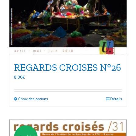
REGARDS CROISES N°26
8.00
€
Choix des options
Ce
Détails
produit
a
plusieurs
variations.
Les