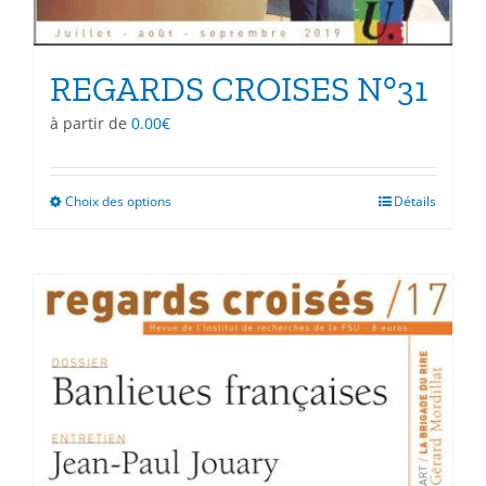
REGARDS CROISES N°31
à partir de
0.00
€
Choix des options
Ce
Détails
produit
a
plusieurs
variations.
Les
options
peuvent
être
choisies
sur
la