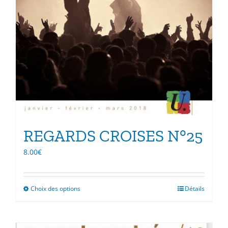
REGARDS CROISES N°25
8.00
€
Choix des options
Ce
Détails
produit
a
plusieurs