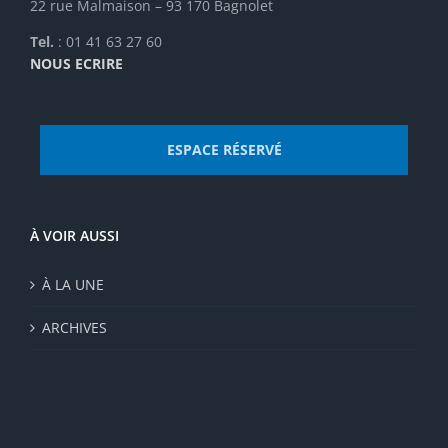
22 rue Malmaison – 93 170 Bagnolet
la
page
Tel.
: 01 41 63 27 60
du
NOUS ECRIRE
produit
ESPACE RÉSERVÉ
À VOIR AUSSI
À LA UNE
ARCHIVES