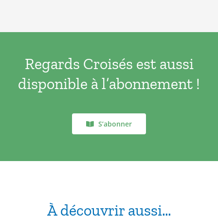
REGARDS
CROISES
N°37
Regards Croisés est aussi
disponible à l’abonnement !
S’abonner
À découvrir aussi…