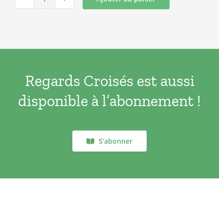
quantité
de
Nouveaux
regards
N°52
Regards Croisés est aussi
disponible à l’abonnement !
S’abonner