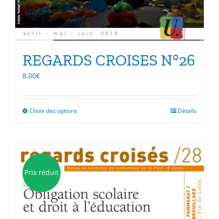
REGARDS CROISES N°26
8.00
€
Choix des options
Ce
Détails
produit
a
plusieurs
variations.
Les
Prix réduit
options
peuvent
être
choisies
sur