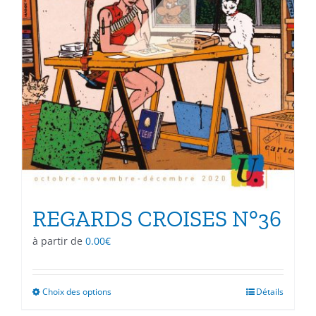
REGARDS CROISES N°36
à partir de
0.00
€
Choix des options
Ce
Détails
produit