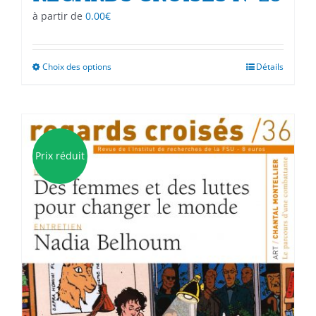
à partir de
0.00
€
Choix des options
Ce
Détails
produit
a
plusieurs
variations.
Les
Prix réduit
options
peuvent
être
choisies
sur
la
page
du
produit