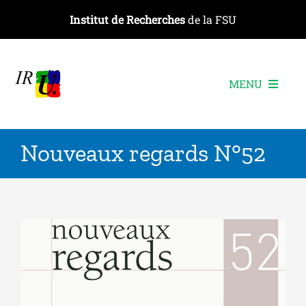
Passer
Institut de Recherches
de la FSU
au
contenu
MENU
L’institut
Nouveaux regards N°52
Les recherches
Les publications
Les événements