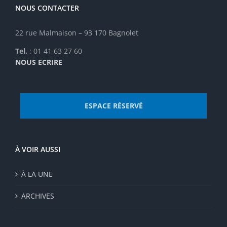
être
NOUS CONTACTER
choisies
sur
22 rue Malmaison – 93 170 Bagnolet
la
page
Tel.
: 01 41 63 27 60
du
NOUS ECRIRE
produit
ESPACE RÉSERVÉ
À VOIR AUSSI
À LA UNE
ARCHIVES