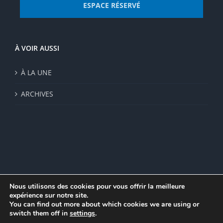
ESPACE RÉSERVÉ
À VOIR AUSSI
À LA UNE
ARCHIVES
Nous utilisons des cookies pour vous offrir la meilleure
expérience sur notre site.
© Institut de recherche de la FSU 2023 | Par
FSU
|
Plan du site
|
You can find out more about which cookies we are using or
Mentions légales
|
Politique de confidentialité
|
CGV
switch them off in
settings
.