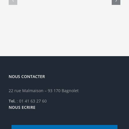
l’apport
Clot
des
–
approches
Supiot
cliniques
–
octobre
mars
2016
2016
NOUS CONTACTER
22 rue Malmaison – 93 170 Bagnolet
Tel.
: 01 41 63 27 60
NOUS ECRIRE