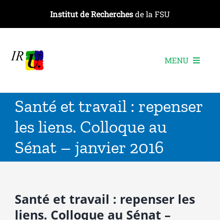
Passer
Institut de Recherches
de la FSU
au
contenu
MENU
L’institut
Santé et travail : repenser
Les recherches
les liens. Colloque au
Les publications
Sénat – janvier 2016
Les événements
Santé et travail : repenser les
liens. Colloque au Sénat –