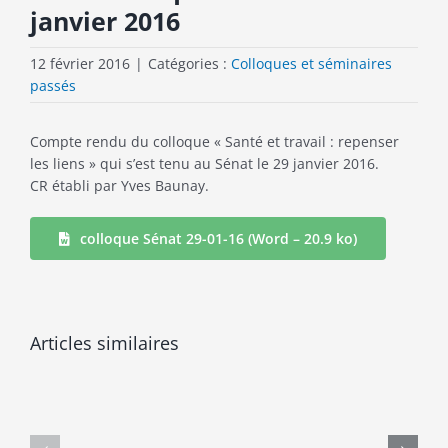
janvier 2016
12 février 2016
|
Catégories :
Colloques et séminaires
passés
Compte rendu du colloque « Santé et travail : repenser
les liens » qui s’est tenu au Sénat le 29 janvier 2016.
CR établi par Yves Baunay.
colloque Sénat 29-01-16 (Word – 20.9 ko)
Où
Sociologie
va
du
Articles similaires
le
travail
travail
:
?