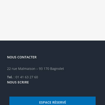
de
le
parler
travail
d’urgence…
des
»
interven
NOUS CONTACTER
22 rue Malmaison – 93 170 Bagnolet
Tel.
: 01 41 63 27 60
NOUS ECRIRE
ESPACE RÉSERVÉ