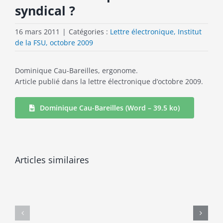
syndical ?
16 mars 2011
|
Catégories :
Lettre électronique, Institut
de la FSU, octobre 2009
Dominique Cau-Bareilles, ergonome.
Article publié dans la lettre électronique d’octobre 2009.
Dominique Cau-Bareilles (Word – 39.5 ko)
Suicides
Articles similaires
«
et
On
travail
arrêterait
: