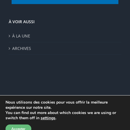
À VOIR AUSSI
À LA UNE
ARCHIVES
Nous utilisons des cookies pour vous offrir la meilleure
expérience sur notre site.
© Institut de recherche de la FSU 2023 | Par
FSU
|
Plan du site
|
You can find out more about which cookies we are using or
Mentions légales
|
Politique de confidentialité
|
CGV
switch them off in
settings
.
Facebook
Accepter