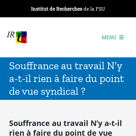
Passer
Institut de Recherches
de la FSU
au
contenu
MENU
L’institut
Souffrance au travail N’y
Les recherches
a-t-il rien à faire du point
Les publications
de vue syndical ?
Les événements
Souffrance au travail N’y a-t-il
rien à faire du point de vue