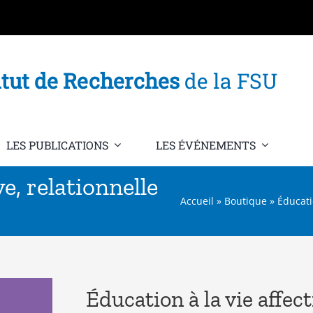
itut de Recherches
de la FSU
LES PUBLICATIONS
LES ÉVÉNEMENTS
ve, relationnelle
Accueil
»
Boutique
»
Éducatio
Éducation à la vie affecti