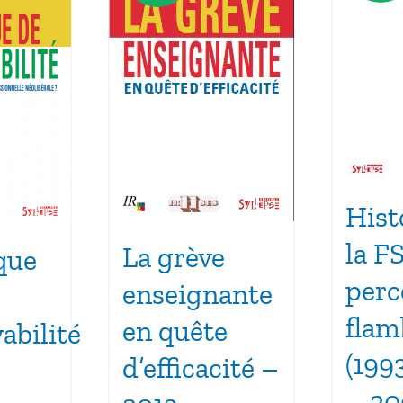
Hist
la F
La grève
que
perc
enseignante
flam
en quête
abilité
(199
d’efficacité –
– 20