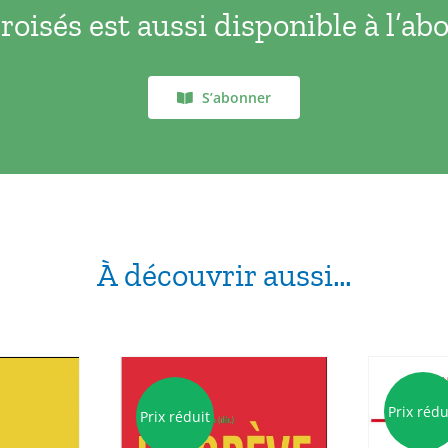
oisés est aussi disponible à l’a
affective,
relationnelle
et
à
S’abonner
la
sexualité
-
2025
À découvrir aussi…
Prix rédu
Prix réduit