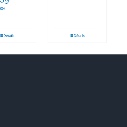
Le
00
€
ix
prix
tial
actuel
it :
est :
.00€.
5.00€.
Détails
Détails