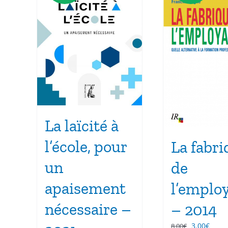
La laïcité à
l’école, pour
La fabri
un
de
apaisement
l’employ
nécessaire –
– 2014
Le
Le
3.00
€
8.00
€