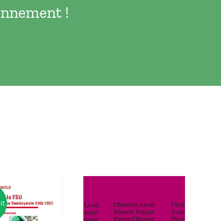
bonnement !
it