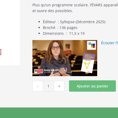
Plus qu’un programme scolaire, l’ÉVARS apparaî
et ouvre des possibles.
Éditeur ‏ : Syllepse (Décembre 2025
)
Broché : 136 pages
Dimensions ‏ : ‎
11,5 x 19
Écouter l
Ajouter au panier
quantité
de
Éducation
à
la
vie