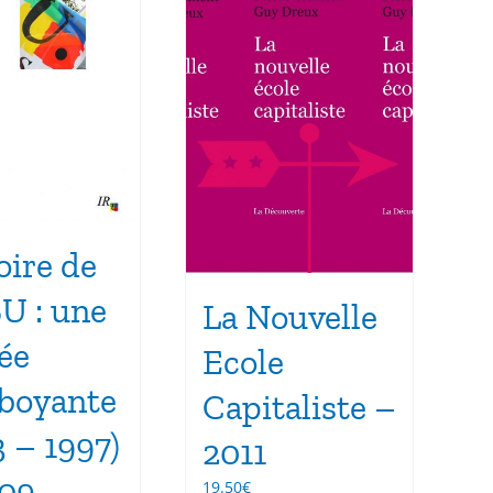
oire de
SU : une
La Nouvelle
ée
Ecole
boyante
Capitaliste –
3 – 1997)
2011
09
19.50
€