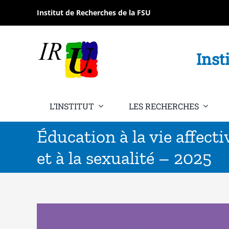
Passer
Institut de Recherches de la FSU
au
contenu
Inst
L’INSTITUT
LES RECHERCHES
Éducation à la vie affecti
et à la sexualité – 2025