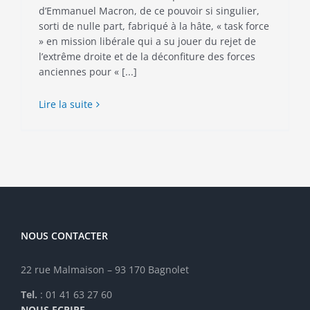
d’Emmanuel Macron, de ce pouvoir si singulier,
sorti de nulle part, fabriqué à la hâte, « task force
» en mission libérale qui a su jouer du rejet de
l’extrême droite et de la déconfiture des forces
anciennes pour « [...]
Lire la suite
NOUS CONTACTER
22 rue Malmaison – 93 170 Bagnolet
Tel.
: 01 41 63 27 60
NOUS ECRIRE