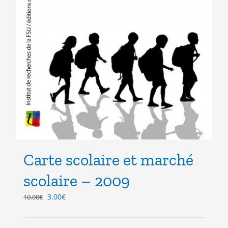
Carte scolaire et marché
scolaire – 2009
Le
Le
3.00
€
10.00
€
prix
prix
initial
actuel