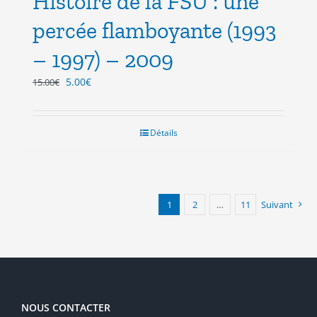
Histoire de la FSU : une
percée flamboyante (1993
– 1997) – 2009
Le
Le
5.00
€
15.00
€
prix
prix
initial
actuel
était :
est :
Détails
15.00€.
5.00€.
1
2
…
11
Suivant
NOUS CONTACTER