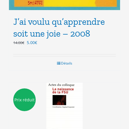
J’ai voulu qu’apprendre
soit une joie – 2008
Le
Le
5.00
€
14.00
€
prix
prix
initial
actuel
était :
est :
Détails
14.00€.
5.00€.
Prix réduit