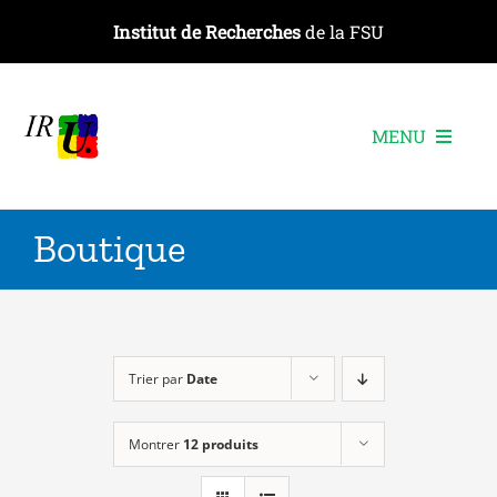
Passer
Institut de Recherches
de la FSU
au
contenu
MENU
L’institut
Boutique
Les recherches
Les publications
Les événements
Trier par
Date
Montrer
12 produits