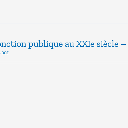
onction publique au XXIe siècle –
Le
8.00
€
ix
prix
itial
actuel
ait :
est :
.00€.
18.00€.