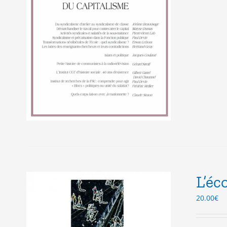
L’éc
20.00
€