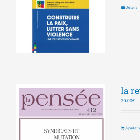
Détails
la r
20.00
€
Ajouter 