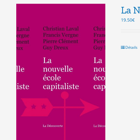
La N
19.50
€
Détails