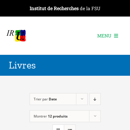
Passer
Institut de Recherches
de la FSU
au
contenu
MENU
L’institut
Livres
Les recherches
Les publications
Les événements
Trier par
Date
Montrer
12 produits