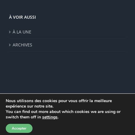
À VOIR AUSSI
À LA UNE
ARCHIVES
Nous utilisons des cookies pour vous offrir la meilleure
expérience sur notre site.
© Institut de recherche de la FSU 2023 | Par
FSU
|
Plan du site
|
You can find out more about which cookies we are using or
Mentions légales
|
Politique de confidentialité
|
CGV
switch them off in
settings
.
Facebook
Accepter