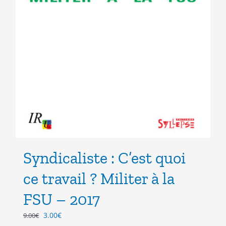
Syndicaliste : C’est quoi
ce travail ? Militer à la
FSU – 2017
Le
Le
3.00
€
9.00
€
prix
prix