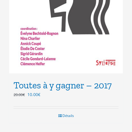
Toutes à y gagner – 2017
Le
Le
10.00
€
20.00
€
prix
prix
initial
actuel
était :
est :
Détails
20.00€.
10.00€.