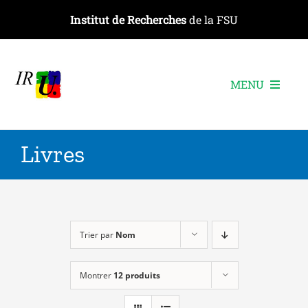
Passer
Institut de Recherches
de la FSU
au
contenu
MENU
L’institut
Livres
Les recherches
Les publications
Les événements
Trier par
Nom
Montrer
12 produits