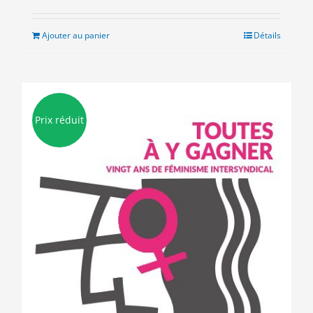
initial
actuel
était :
est :
Ajouter au panier
Détails
9.00€.
3.00€.
Prix réduit