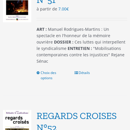
choisies
à partir de
7.00
€
sur
la
page
du
ART :
Manuel Rodrigues-Martins : Un
produit
spectacle en l'honneur de la mémoire
ouvrière
DOSSIER :
Ces luttes qui interpellent
le syndicalisme
ENTRETIEN :
"Mobilisations
contemporaines contre les injustices" Rejane
Sénac
Choix des
Ce
Détails
options
produit
a
plusieurs
variations.
Les
options
REGARDS CROISES
peuvent
être
N°52