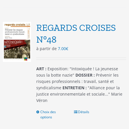
plusieurs
variations.
Les
options
REGARDS CROISES
peuvent
être
N°48
choisies
à partir de
7.00
€
sur
la
page
du
ART :
Exposition: "Intoxiquée ! La jeunesse
produit
sous la botte nazie"
DOSSIER :
Prévenir les
risques professionnels : travail, santé et
syndicalisme
ENTRETIEN :
"Alliance pour la
justice environnementale et sociale..." Marie
Véron
Choix des
Ce
Détails
options
produit
a