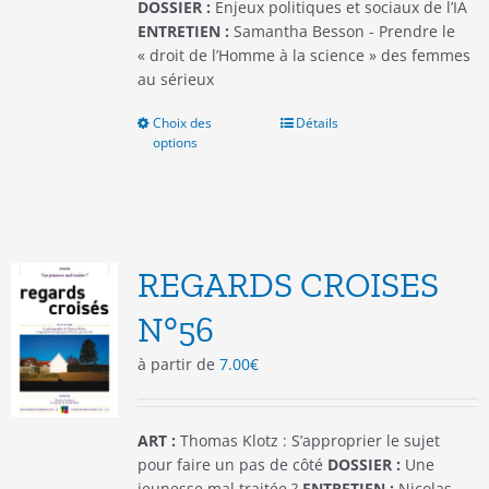
DOSSIER :
Enjeux politiques et sociaux de l’IA
ENTRETIEN :
Samantha Besson - Prendre le
« droit de l’Homme à la science » des femmes
au sérieux
Choix des
Ce
Détails
options
produit
a
plusieurs
variations.
Les
options
REGARDS CROISES
peuvent
être
N°56
choisies
à partir de
7.00
€
sur
la
page
du
ART :
Thomas Klotz : S’approprier le sujet
produit
pour faire un pas de côté
DOSSIER :
Une
jeunesse mal traitée ?
ENTRETIEN :
Nicolas