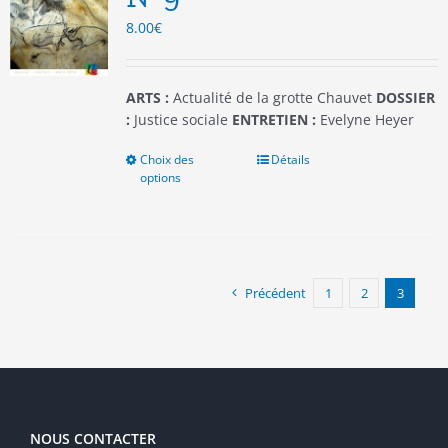
choisies
8.00
€
sur
la
page
du
ARTS :
Actualité de la grotte Chauvet
DOSSIER
produit
:
Justice sociale
ENTRETIEN :
Evelyne Heyer
Choix des
Ce
Détails
options
produit
a
plusieurs
variations.
Les
options
Précédent
1
2
3
peuvent
être
choisies
sur
la
page
NOUS CONTACTER
du