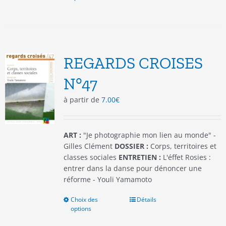
a
plusieurs
variations.
Les
options
REGARDS CROISES
peuvent
être
N°47
choisies
à partir de
7.00
€
sur
la
page
du
ART :
"Je photographie mon lien au monde" -
produit
Gilles Clément
DOSSIER :
Corps, territoires et
classes sociales
ENTRETIEN :
L'éffet Rosies :
entrer dans la danse pour dénoncer une
réforme - Youli Yamamoto
Choix des
Ce
Détails
options
produit
a