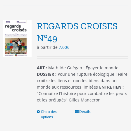
plusieurs
variations.
Les
options
REGARDS CROISES
peuvent
être
N°49
choisies
à partir de
7.00
€
sur
la
page
du
ART :
Mathilde Guégan : Égayer le monde
produit
DOSSIER :
Pour une rupture écologique : Faire
croître les liens et non les biens dans un
monde aux ressources limitées
ENTRETIEN :
"Connaître l'histoire pour combattre les peurs
et les préjugés" Gilles Manceron
Choix des
Ce
Détails
options
produit
a