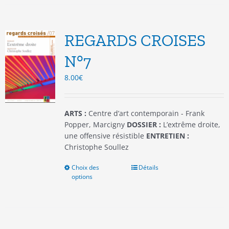
variations.
Les
options
REGARDS CROISES
peuvent
être
N°7
choisies
8.00
€
sur
la
page
du
ARTS :
Centre d’art contemporain - Frank
produit
Popper, Marcigny
DOSSIER :
L’extrême droite,
une offensive résistible
ENTRETIEN :
Christophe Soullez
Choix des
Ce
Détails
options
produit
a
plusieurs
variations.
Les