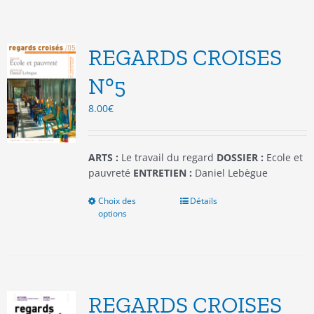
plusieurs
variations.
Les
options
REGARDS CROISES
peuvent
être
N°5
choisies
8.00
€
sur
la
page
du
ARTS :
Le travail du regard
DOSSIER :
Ecole et
produit
pauvreté
ENTRETIEN :
Daniel Lebègue
Choix des
Ce
Détails
options
produit
a
plusieurs
variations.
Les
options
REGARDS CROISES
peuvent