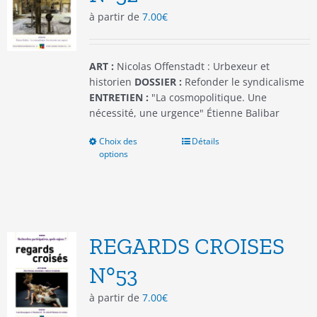
choisies
à partir de
7.00
€
sur
la
page
du
ART :
Nicolas Offenstadt : Urbexeur et
produit
historien
DOSSIER :
Refonder le syndicalisme
ENTRETIEN :
"La cosmopolitique. Une
nécessité, une urgence" Étienne Balibar
Choix des
Ce
Détails
options
produit
a
plusieurs
variations.
Les
options
REGARDS CROISES
peuvent
être
N°53
choisies
à partir de
7.00
€
sur
la