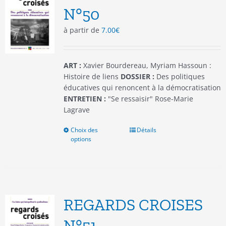
être
N°50
choisies
à partir de
7.00
€
sur
la
page
du
ART :
Xavier Bourdereau, Myriam Hassoun :
produit
Histoire de liens
DOSSIER :
Des politiques
éducatives qui renoncent à la démocratisation
ENTRETIEN :
"Se ressaisir" Rose-Marie
Lagrave
Choix des
Ce
Détails
options
produit
a
plusieurs
variations.
Les
options
REGARDS CROISES
peuvent
être
N°51