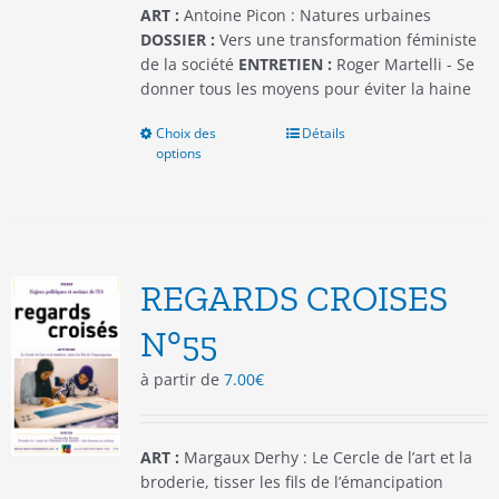
du
ART :
Antoine Picon : Natures urbaines
produit
DOSSIER :
Vers une transformation féministe
de la société
ENTRETIEN :
Roger Martelli - Se
donner tous les moyens pour éviter la haine
Choix des
Ce
Détails
options
produit
a
plusieurs
variations.
Les
options
REGARDS CROISES
peuvent
être
N°55
choisies
à partir de
7.00
€
sur
la
page
du
ART :
Margaux Derhy : Le Cercle de l’art et la
produit
broderie, tisser les fils de l’émancipation