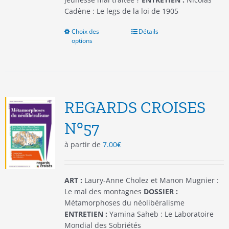
Cadène : Le legs de la loi de 1905
Choix des
Ce
Détails
options
produit
a
plusieurs
variations.
Les
options
REGARDS CROISES
peuvent
être
N°57
choisies
à partir de
7.00
€
sur
la
page
du
ART :
Laury-Anne Cholez et Manon Mugnier :
produit
Le mal des montagnes
DOSSIER :
Métamorphoses du néolibéralisme
ENTRETIEN :
Yamina Saheb : Le Laboratoire
Mondial des Sobriétés