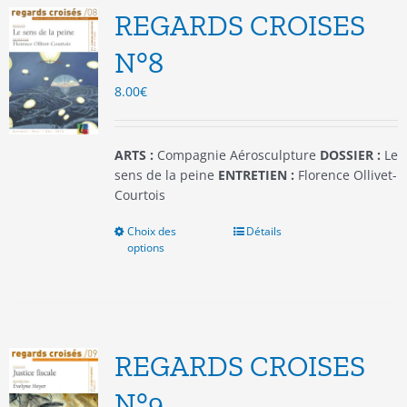
options
REGARDS CROISES
peuvent
être
N°8
choisies
8.00
€
sur
la
page
du
ARTS :
Compagnie Aérosculpture
DOSSIER :
Le
produit
sens de la peine
ENTRETIEN :
Florence Ollivet-
Courtois
Choix des
Ce
Détails
options
produit
a
plusieurs
variations.
Les
options
REGARDS CROISES
peuvent
être
N°9