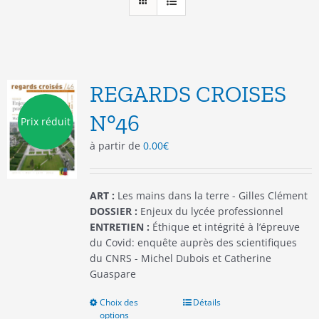
REGARDS CROISES
N°46
Prix réduit
à partir de
0.00
€
ART :
Les mains dans la terre - Gilles Clément
DOSSIER :
Enjeux du lycée professionnel
ENTRETIEN :
Éthique et intégrité à l’épreuve
du Covid: enquête auprès des scientifiques
du CNRS - Michel Dubois et Catherine
Guaspare
Choix des
Ce
Détails
options
produit