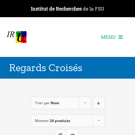
Passer
Institut de Recherches
de la FSU
au
contenu
MENU
L’institut
Regards Croisés
Les recherches
Les publications
Les événements
Trier par
Nom
Montrer
24 produits