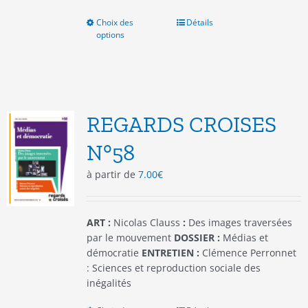
Choix des
Ce
Détails
options
produit
a
plusieurs
variations.
Les
options
REGARDS CROISES
peuvent
être
N°58
choisies
à partir de
7.00
€
sur
la
page
du
ART :
Nicolas Clauss
:
Des images traversées
produit
par le mouvement
DOSSIER :
Médias et
démocratie
ENTRETIEN :
Clémence Perronnet
: Sciences et reproduction sociale des
inégalités