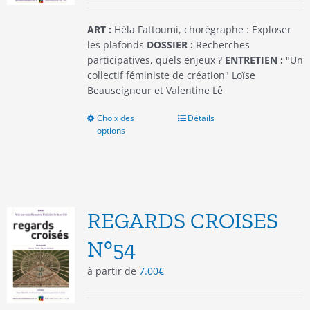
page
du
ART :
Héla Fattoumi, chorégraphe : Exploser
produit
les plafonds
DOSSIER :
Recherches
participatives, quels enjeux ?
ENTRETIEN :
"Un
collectif féministe de création" Loïse
Beauseigneur et Valentine Lê
Choix des
Ce
Détails
options
produit
a
plusieurs
variations.
Les
options
REGARDS CROISES
peuvent
être
N°54
choisies
à partir de
7.00
€
sur
la
page