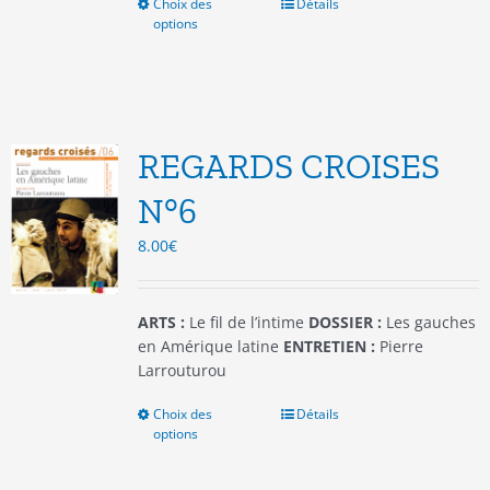
Choix des
Ce
Détails
options
produit
a
plusieurs
variations.
Les
options
REGARDS CROISES
peuvent
être
N°6
choisies
8.00
€
sur
la
page
du
ARTS :
Le fil de l’intime
DOSSIER :
Les gauches
produit
en Amérique latine
ENTRETIEN :
Pierre
Larrouturou
Choix des
Ce
Détails
options
produit
a
plusieurs