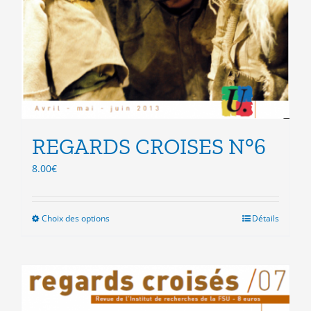
REGARDS CROISES N°6
8.00
€
Choix des options
Ce
Détails
produit
a
plusieurs
variations.
Les
options