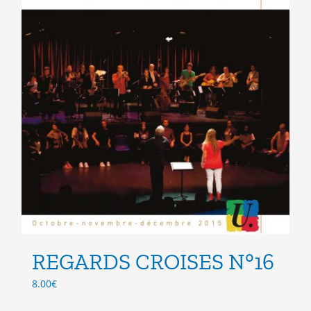
du
produit
REGARDS CROISES N°16
8.00
€