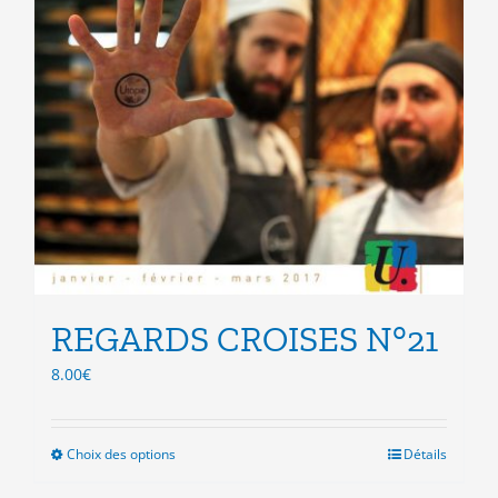
REGARDS CROISES N°21
8.00
€
Choix des options
Ce
Détails
produit