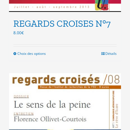
REGARDS CROISES N°7
8.00
€
Choix des options
Ce
Détails
produit
a
plusieurs
variations.
Les
options
peuvent
être
choisies
sur
la