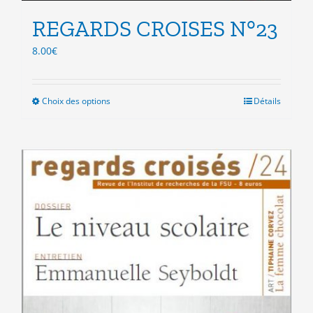
REGARDS CROISES N°23
8.00
€
Choix des options
Ce
Détails
produit
a
plusieurs
variations.
Les
options
peuvent
être
choisies
sur
la
page
du