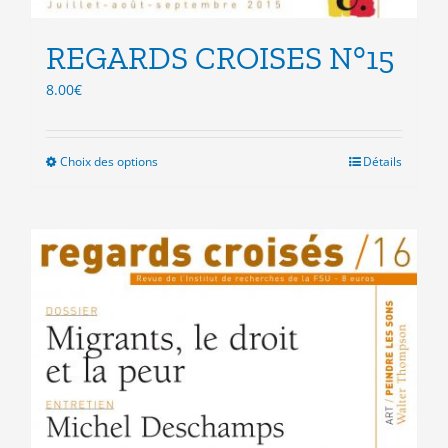
REGARDS CROISES N°15
8.00
€
Choix des options
Ce
Détails
produit
a
plusieurs
variations.
Les
options
peuvent
être
choisies
sur
la
page