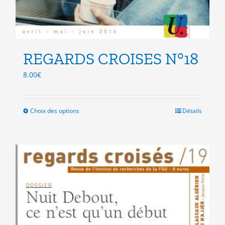
REGARDS CROISES N°18
8.00
€
Choix des options
Ce
Détails
produit
a
plusieurs
variations.
Les
options
peuvent
être
choisies
sur