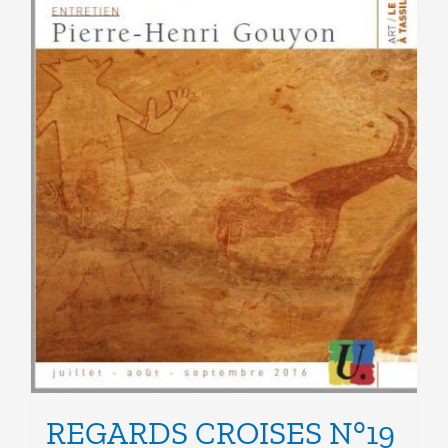
la
page
du
produit
REGARDS CROISES N°19