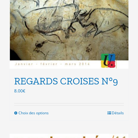
REGARDS CROISES N°9
8.00
€
Choix des options
Ce
Détails
produit
a
plusieurs