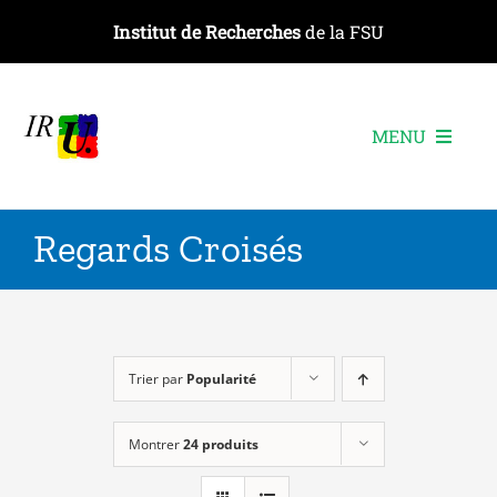
Passer
Institut de Recherches
de la FSU
au
contenu
MENU
L’institut
Regards Croisés
Les recherches
Les publications
Les événements
Trier par
Popularité
Montrer
24 produits