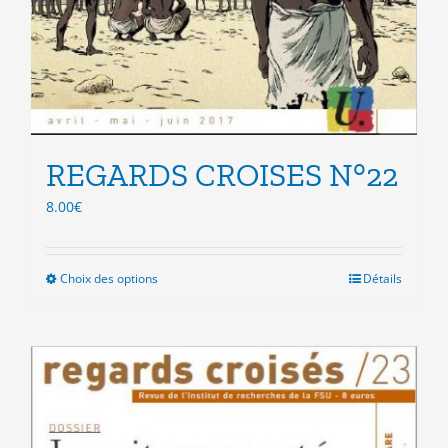
REGARDS CROISES N°22
8.00
€
Choix des options
Ce
Détails
produit
a
plusieurs
variations.
Les
options
peuvent