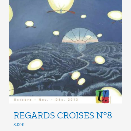
page
du
produit
REGARDS CROISES N°8
8.00
€