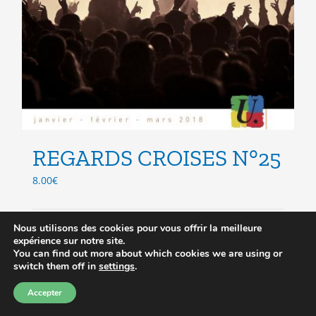
REGARDS CROISES N°25
8.00
€
Nous utilisons des cookies pour vous offrir la meilleure
Choix des options
Ce
Détails
expérience sur notre site.
produit
You can find out more about which cookies we are using or
a
switch them off in
settings
.
plusieurs
variations.
Accepter
Précédent
1
2
3
Les