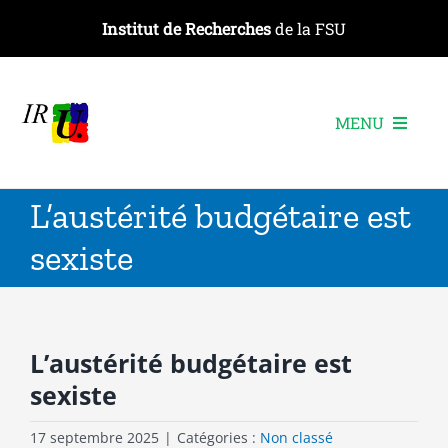
Passer
Institut de Recherches
de la FSU
au
contenu
MENU
L’institut
L’austérité budgétaire est
Les recherches
sexiste
Les publications
Les événements
L’austérité budgétaire est
sexiste
17 septembre 2025
|
Catégories :
Non classé