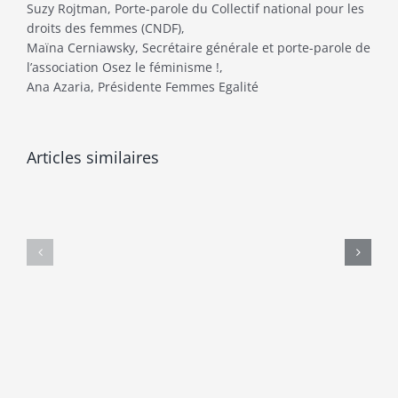
Suzy Rojtman, Porte-parole du Collectif national pour les
droits des femmes (CNDF),
Maïna Cerniawsky, Secrétaire générale et porte-parole de
l’association Osez le féminisme !,
Ana Azaria, Présidente Femmes Egalité
Anne
Le
Augereau,
patriarca
Articles similaires
archéologue,
et
et
le
les
corps
origines
des
de
enfants
la
et
domination
des