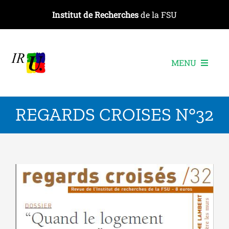
Passer
Institut de Recherches
de la FSU
au
contenu
MENU
L’institut
REGARDS CROISES N°32
Les recherches
Les publications
Les événements