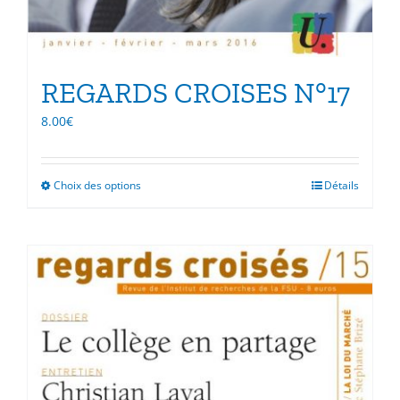
REGARDS CROISES N°17
8.00
€
Choix des options
Ce
Détails
produit
a
plusieurs
variations.
Les
options
peuvent
être
choisies
sur