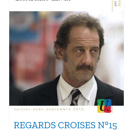
la
page
du
produit
REGARDS CROISES N°15