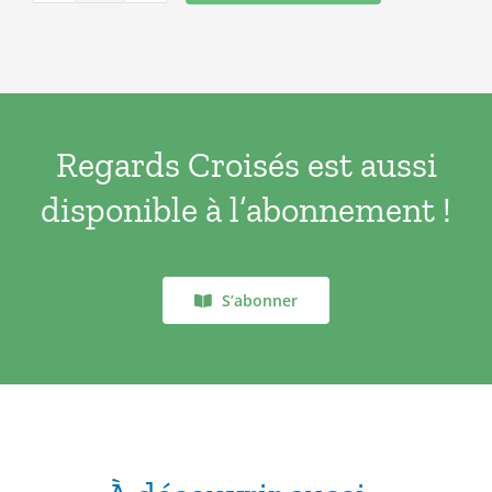
de
7.00€.
0.00€.
REGARDS
CROISES
N°32
Regards Croisés est aussi
disponible à l’abonnement !
S’abonner