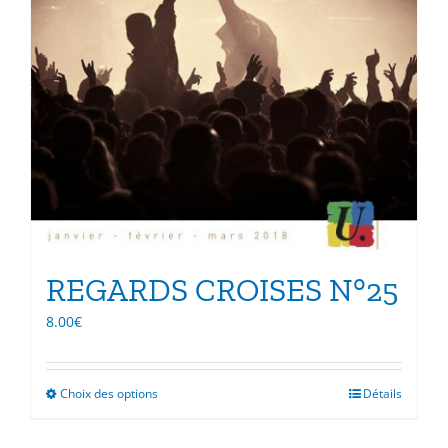
REGARDS CROISES N°25
8.00
€
Choix des options
Ce
Détails
produit
a