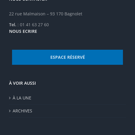
choisies
sur
22 rue Malmaison – 93 170 Bagnolet
la
page
Tel.
: 01 41 63 27 60
du
NOUS ECRIRE
produit
ESPACE RÉSERVÉ
À VOIR AUSSI
À LA UNE
ARCHIVES