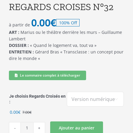
REGARDS CROISES N°32
0.00
€
100% Off
à partir de
ART :
Marius ou le théâtre derrière les murs – Guillaume
Lambert
DOSSIER :
« Quand le logement va, tout va »
ENTRETIEN :
Gérard Bras « Transclasse : un concept pour
dire le monde «
Le sommaire complet à télécharger
Je choisis Regards Croisés en

:
Le
Le
0.00
€
7.00
€
prix
prix
initial
actuel
Ajouter au panier
quantité
était :
est :