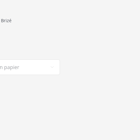
 Brizé
