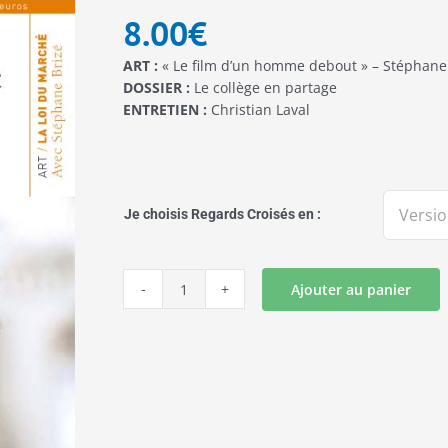
8.00
€
ART :
« Le film d’un homme debout » – Stéphane
DOSSIER :
Le collège en partage
ENTRETIEN :
Christian Laval
Je choisis Regards Croisés en :
Ajouter au panier
quantité
de
REGARDS
CROISES
N°15