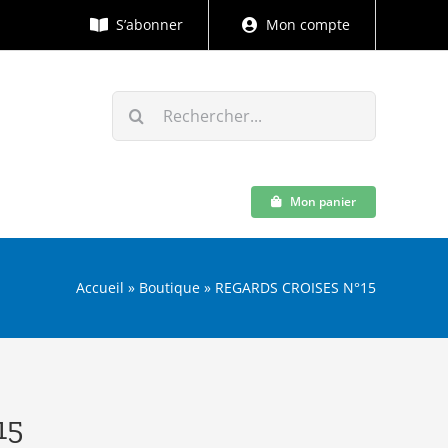
S’abonner
Mon compte
Rechercher:
Mon panier
Accueil
»
Boutique
»
REGARDS CROISES N°15
15