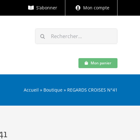
S’abonner
Mon compte
Rechercher:
Mon panier
Accueil
»
Boutique
»
REGARDS CROISES N°41
41