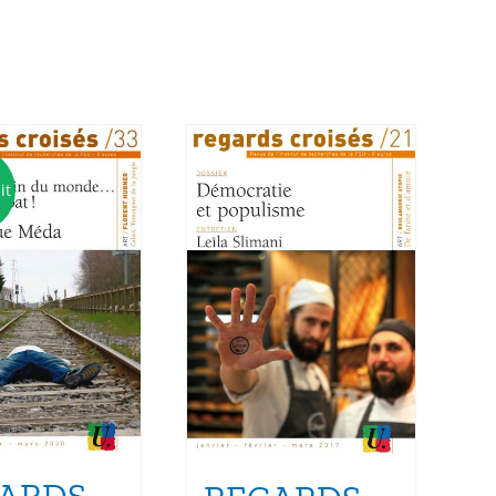
it
ARDS