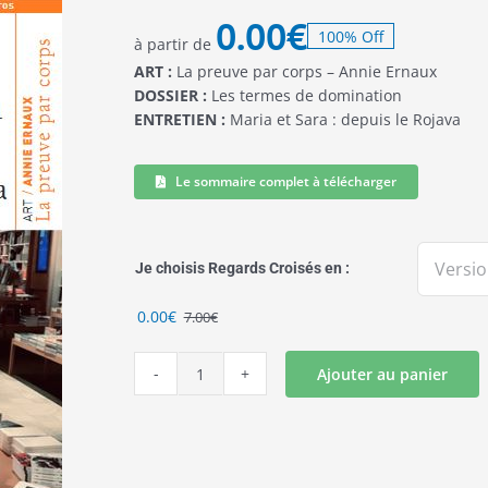
0.00
€
100% Off
à partir de
ART :
La preuve par corps – Annie Ernaux
DOSSIER :
Les termes de domination
ENTRETIEN :
Maria et Sara : depuis le Rojava
Le sommaire complet à télécharger
Je choisis Regards Croisés en :
Le
Le
0.00
€
7.00
€
prix
prix
initial
actuel
Ajouter au panier
quantité
était :
est :
de
7.00€.
0.00€.
REGARDS
CROISES
N°41