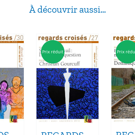
À découvrir aussi…
Prix réduit
Prix rédu
REG