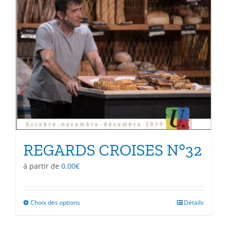
REGARDS CROISES N°32
à partir de
0.00
€
Choix des options
Ce
Détails
produit
a