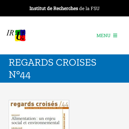
Passer
Institut de Recherches
de la FSU
au
contenu
MENU
L’institut
REGARDS CROISES
Les recherches
N°44
Les publications
Les événements