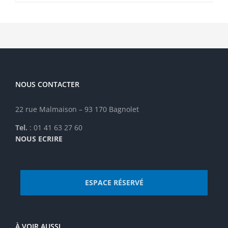
produit
a
plusieurs
variations.
Les
options
peuvent
être
NOUS CONTACTER
choisies
sur
22 rue Malmaison – 93 170 Bagnolet
la
page
Tel.
: 01 41 63 27 60
du
NOUS ECRIRE
produit
ESPACE RÉSERVÉ
À VOIR AUSSI