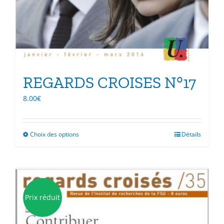
REGARDS CROISES N°17
8.00
€
Choix des options
Ce
Détails
produit
a
plusieurs
variations.
Les
Prix réduit
options
peuvent
être