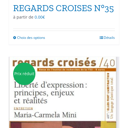
REGARDS CROISES N°35
à partir de
0.00
€
Choix des options
Ce
Détails
produit
a
plusieurs
variations.
Les
Prix réduit
options
peuvent
être
choisies
sur
la
page
du
produit