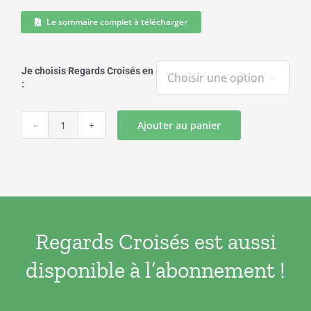
Le sommaire complet à télécharger
Je choisis Regards Croisés en

:
Ajouter au panier
quantité
de
REGARDS
CROISES
N°44
Regards Croisés est aussi
disponible à l’abonnement !