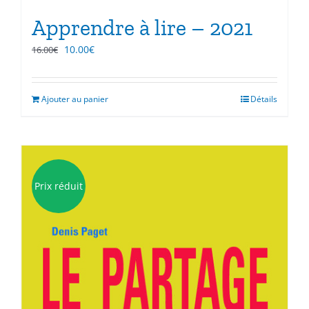
Apprendre à lire – 2021
Le
Le
10.00
€
16.00
€
prix
prix
initial
actuel
était :
est :
Ajouter au panier
Détails
16.00€.
10.00€.
Prix réduit