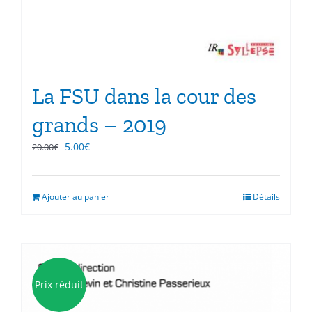
La FSU dans la cour des
grands – 2019
Le
Le
5.00
€
20.00
€
prix
prix
initial
actuel
était :
est :
Ajouter au panier
Détails
20.00€.
5.00€.
Prix réduit