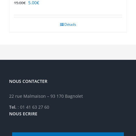
Le
Le
5.00
€
15.00
€
prix
prix
initial
actuel
était :
est :
Détails
15.00€.
5.00€.
NOUS CONTACTER
22 rue Malmaison – 93 170 Bagnolet
Tel.
: 01 41 63 27 60
NOUS ECRIRE