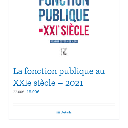
La fonction publique au
XXIe siècle – 2021
Le
Le
18.00
€
22.00
€
prix
prix
initial
actuel
était :
est :
Détails
22.00€.
18.00€.