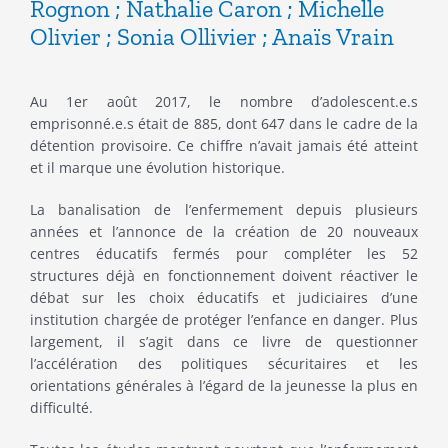
initial
actuel
Rognon ; Nathalie Caron ; Michelle
Olivier ; Sonia Ollivier ; Anaïs Vrain
était :
est :
10.00€.
3.00€.
Au 1er août 2017, le nombre d’adolescent.e.s
emprisonné.e.s était de 885, dont 647 dans le cadre de la
détention provisoire. Ce chiffre n’avait jamais été atteint
et il marque une évolution historique.
La banalisation de l’enfermement depuis plusieurs
années et l’annonce de la création de 20 nouveaux
centres éducatifs fermés pour compléter les 52
structures déjà en fonctionnement doivent réactiver le
débat sur les choix éducatifs et judiciaires d’une
institution chargée de protéger l’enfance en danger. Plus
largement, il s’agit dans ce livre de questionner
l’accélération des politiques sécuritaires et les
orientations générales à l’égard de la jeunesse la plus en
difficulté.