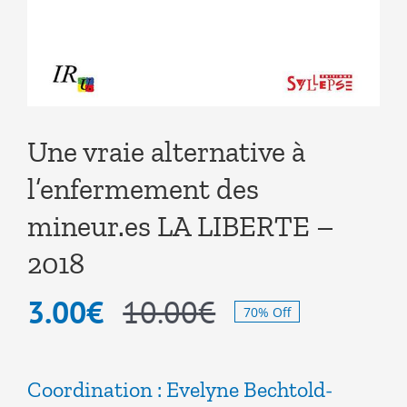
Une vraie alternative à
l’enfermement des
mineur.es LA LIBERTE –
2018
3.00
€
10.00
€
70% Off
Le
Le
prix
prix
Coordination : Evelyne Bechtold-