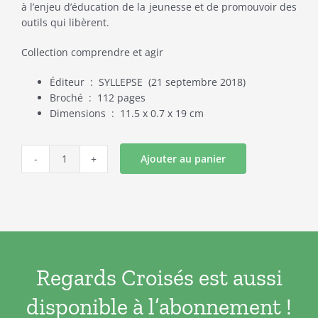
à l’enjeu d’éducation de la jeunesse et de promouvoir des
outils qui libèrent.
Collection comprendre et agir
Éditeur ‏ : ‎ SYLLEPSE
(21 septembre 2018)
Broché ‏ : ‎
112 pages
Dimensions ‏ : ‎
11.5 x 0.7 x 19 cm
Ajouter au panier
quantité
de
Une
vraie
alternative
à
l’enfermement
Regards Croisés est aussi
des
mineur.es
disponible à l’abonnement !
LA