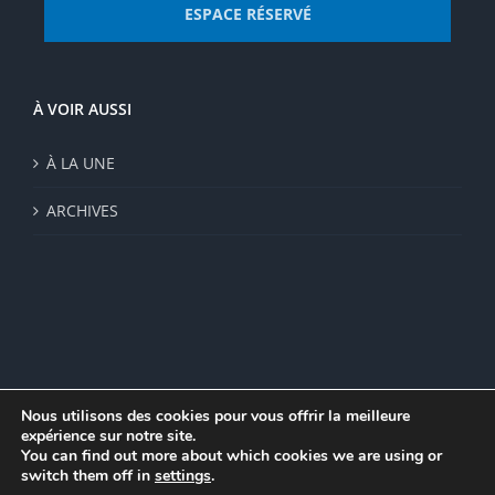
ESPACE RÉSERVÉ
À VOIR AUSSI
À LA UNE
ARCHIVES
Nous utilisons des cookies pour vous offrir la meilleure
expérience sur notre site.
© Institut de recherche de la FSU 2023 | Par
FSU
|
Plan du site
|
You can find out more about which cookies we are using or
Mentions légales
|
Politique de confidentialité
|
CGV
switch them off in
settings
.