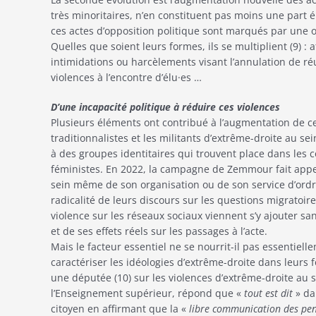
très minoritaires, n’en constituent pas moins une part él
ces actes d’opposition politique sont marqués par une or
Quelles que soient leurs formes, ils se multiplient (9) :
intimidations ou harcèlements visant l’annulation de r
violences à l’encontre d’élu·es …
D’une incapacité politique à réduire ces violences
Plusieurs éléments ont contribué à l’augmentation de ce
traditionnalistes et les militants d’extrême-droite au se
à des groupes identitaires qui trouvent place dans les co
féministes. En 2022, la campagne de Zemmour fait appel
sein même de son organisation ou de son service d’ordr
radicalité de leurs discours sur les questions migratoires
violence sur les réseaux sociaux viennent s’y ajouter sans
et de ses effets réels sur les passages à l’acte.
Mais le facteur essentiel ne se nourrit-il pas essentiell
caractériser les idéologies d’extrême-droite dans leurs
une députée (10) sur les violences d’extrême-droite au s
l’Enseignement supérieur, répond que «
tout est dit
» da
citoyen en affirmant que la «
libre communication des pens