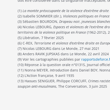
doit être considérée dans sa singularité inacceptable, o
(1)
La montée préoccupante de la violence d’extrême droite
(2) Isabelle SOMMIER (dir.),
Violences politiques en France
(3) Sébastien BOURDON,
Drapeau noir, jeunesses blanche
(4) Nicolas LEBOURG,
Espaces et violences de l’extrême dro
territoires de la violence politique en France
(1962-2012), 2
(5) Libération, 7 février 2025
(6) C-REX,
Terrorisme et violence d’extrême droite en Europ
(7) Nicolas LEBOURG dans Le Monde, 27 mai 2021
(8) Anders RAVIK JUPSKAS dans Le Monde, 22 avril 2024
(9) Voir les cartographies publiées par
rapportsdeforce.
(10) Réponse à la question orale n°0131S, Journal offic
(11) Nonna MEYER,
Introduction
dans Daniel BOY, Nonn
(12) L’Action française, 9 avril 1935
(13) Haoues SENIGUER, Philippe CORCUFF,
Crimes raciste
soupçon anti-musulmans
, The Conversation, 3 juin 2025