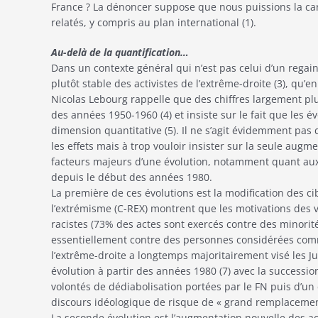
France ? La dénoncer suppose que nous puissions la cara
relatés, y compris au plan international (1).
Au-delà de la quantification…
Dans un contexte général qui n’est pas celui d’un regain 
plutôt stable des activistes de l’extrême-droite (3), qu’e
Nicolas Lebourg rappelle que des chiffres largement plu
des années 1950-1960 (4) et insiste sur le fait que les é
dimension quantitative (5). Il ne s’agit évidemment pas de
les effets mais à trop vouloir insister sur la seule augme
facteurs majeurs d’une évolution, notamment quant aux 
depuis le début des années 1980.
La première de ces évolutions est la modification des ci
l’extrémisme (C-REX) montrent que les motivations des v
racistes (73% des actes sont exercés contre des minorit
essentiellement contre des personnes considérées com
l’extrême-droite a longtemps majoritairement visé les Jui
évolution à partir des années 1980 (7) avec la successio
volontés de dédiabolisation portées par le FN puis d’u
discours idéologique de risque de « grand remplacement
La seconde évolution est l’augmentation nouvelle des act