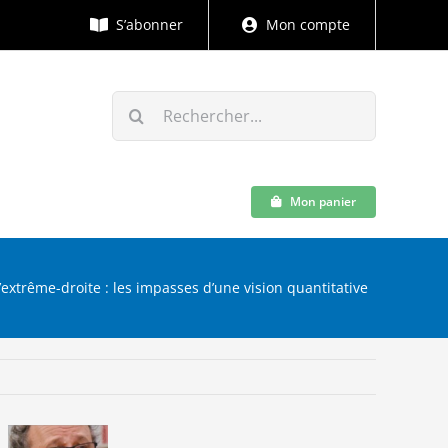
S’abonner
Mon compte
Rechercher:
Mon panier
l’extrême-droite : les impasses d’une vision quantitative