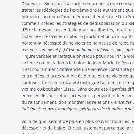
l’homme
». Bien sûr, il assortit son propos d’une conda
traiter les idéologies de l’extrême-droite autrement qu’e
Admettre, au nom d’une tolérance libérale, que l’extrême
comme sincères les stratégies de dédiabolisation du RN
d’être la menace essentielle pour nos libertés, ferait oub
violence et l’extrême-droite. La proclamation d’un « ant
portent la nécessité d’une violence haineuse de rejet.
à traiter comme tel […] C’est un homme à fusiller, mais dans
l’injure verbale et l’attaque physique pour nourrir la v
violence ou incitation à la haine de Jean-Marie Le Pen o
Il est couramment différencié une violence construite pa
entre idées et actes semble évidente, et une violence q
confuses. C’est ainsi qu’a été distingué l’acte terroriste
victime d’Aboubakar Cissé. Sans doute est-il parfois diffi
entre les discours et les actes qu’ils peuvent influencer
du raisonnement, doit montrer les relations «
entre des c
individuels et des dynamiques spécifiques de situation, d’au
Voilà de quoi seront de plus en plus souvent nourries l
désespoir et de haine. Et c’est justement parce que la vi