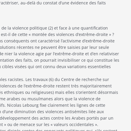
ctériser, au-delà du constat d’une évidence des faits
de la violence politique (2) et face à une quantification
n est-il de cette « montée des violences d’extrême-droite » ?
s conséquents ont caractérisé l’activisme d’extrême-droite
volutions récentes ne peuvent être saisies par leur seule
 nier la violence agie par l’extrême-droite et d’en relativiser
ntation des faits, on pourrait invisibiliser ce qui constitue les
cibles visées qui ont connu deux variations essentielles
bles racistes. Les travaux (6) du Centre de recherche sur
iolences de l’extrême-droite restent très majoritairement
és ethniques ou religieuses) mais elles s’orientent désormais
me arabes ou musulmanes alors que la violence de
fs. Nicolas Lebourg fixe clairement les lignes de cette
n d’une diminution des violences antisémites liée aux
n développement des actes contre les Arabes portés par un
 » ou de menace sur les « valeurs occidentales ».
es dirigés contre des opposants politiques qui, s’ils restent