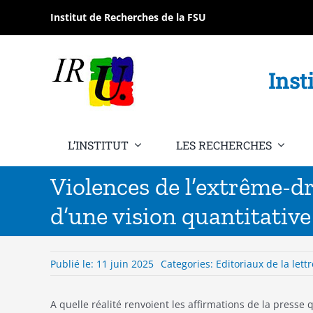
Passer
Institut de Recherches de la FSU
au
contenu
Inst
L’INSTITUT
LES RECHERCHES
Violences de l’extrême-dr
d’une vision quantitativ
Publié le: 11 juin 2025
Categories:
Editoriaux de la lett
A quelle réalité renvoient les affirmations de la presse