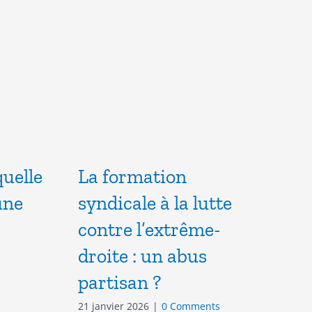
uelle
La formation
M
une
syndicale à la lutte
na
contre l’extrême-
24 
droite : un abus
partisan ?
21 janvier 2026
|
0 Comments