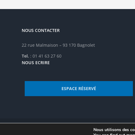
NOUS CONTACTER
22 rue Malmaison – 93 170 Bagnolet
Tel.
: 01 41 63 27 60
NOUS ECRIRE
ESPACE RÉSERVÉ
Nous utilisons des coo
© Institut de recherche de la FSU 2023 | Par
FSU
|
Plan du site