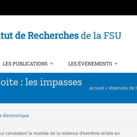
itut de Recherches
de la FSU
LES PUBLICATIONS
LES ÉVÉNEMENTS
oite : les impasses
Accueil
»
Violences de 
e
re électronique
 qui constatent la montée de la violence d’extrême-droite en