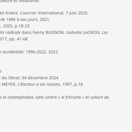
dieuse et révoltante.
 en France
, Courrier International, 7 juin 2025
 de 1986 à nos jours
, 2021.
s
, 2025, p.18-23
ite radicale
dans Fanny BUGNON, Isabelle LACROIX,
Les
017, pp. 41-68
e occidentale
, 1990-2022, 2023
fr
iel du Sénat, 04 décembre 2024
a MEYER,
L’électeur a ses raisons
, 1997, p.18
s et islamophobes, lutte contre « le frérisme » et culture du