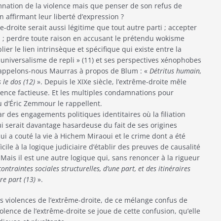
mnation de la violence mais que penser de son refus de
n affirmant leur liberté d’expression ?
-droite serait aussi légitime que tout autre parti ; accepter
 ; perdre toute raison en accusant le prétendu wokisme
lier le lien intrinsèque et spécifique qui existe entre la
i-universalisme de repli » (11) et ses perspectives xénophobes
 Rappelons-nous Maurras à propos de Blum : «
Détritus humain,
 le dos (12)
». Depuis le XIXe siècle, l’extrême-droite mêle
iolence factieuse. Et les multiples condamnations pour
u d’Éric Zemmour le rappellent.
r des engagements politiques identitaires où la filiation
ui serait davantage hasardeuse du fait de ses origines
 qui a couté la vie à Hichem Miraoui et le crime dont a été
cile à la logique judiciaire d’établir des preuves de causalité
. Mais il est une autre logique qui, sans renoncer à la rigueur
ontraintes sociales structurelles, d’une part, et des itinéraires
tre part (13)
».
es violences de l’extrême-droite, de ce mélange confus de
olence de l’extrême-droite se joue de cette confusion, qu’elle