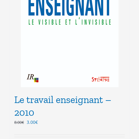
Le travail enseignant –
2010
Le
Le
3.00
€
8.00
€
prix
prix
initial
actuel