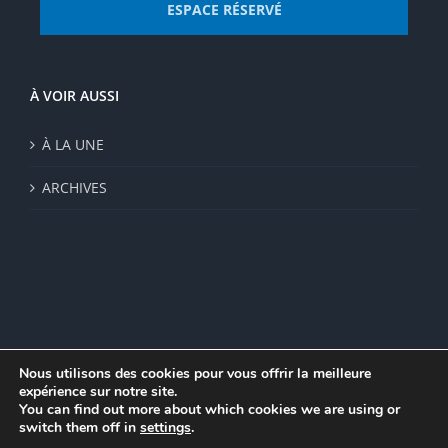
ESPACE RÉSERVÉ
À VOIR AUSSI
À LA UNE
ARCHIVES
Nous utilisons des cookies pour vous offrir la meilleure
expérience sur notre site.
© Institut de recherche de la FSU 2023 | Par
FSU
|
Plan du site
|
You can find out more about which cookies we are using or
Mentions légales
|
Politique de confidentialité
|
CGV
switch them off in
settings
.