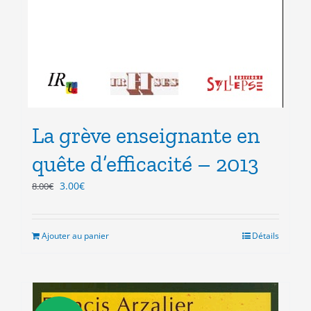
La grève enseignante en
quête d’efficacité – 2013
Le
Le
3.00
€
8.00
€
prix
prix
initial
actuel
était :
est :
Ajouter au panier
Détails
8.00€.
3.00€.