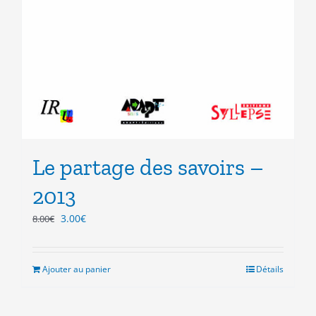
Le partage des savoirs –
2013
Le
Le
3.00
€
8.00
€
prix
prix
initial
actuel
était :
est :
Ajouter au panier
Détails
8.00€.
3.00€.