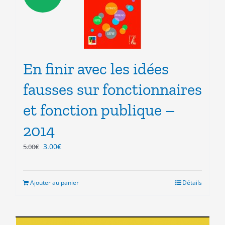
En finir avec les idées
fausses sur fonctionnaires
et fonction publique –
2014
Le
Le
3.00
€
5.00
€
prix
prix
initial
actuel
était :
est :
Ajouter au panier
Détails
5.00€.
3.00€.