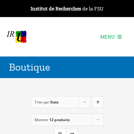
Passer
Institut de Recherches
de la FSU
au
contenu
MENU
L’institut
Boutique
Les recherches
Les publications
Les événements
Trier par
Date
Montrer
12 produits