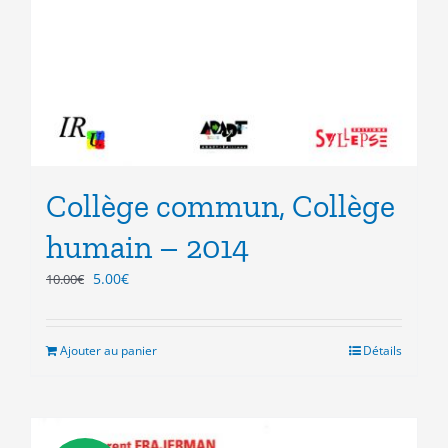
Collège commun, Collège
humain – 2014
Le
Le
5.00
€
10.00
€
prix
prix
initial
actuel
était :
est :
Ajouter au panier
Détails
10.00€.
5.00€.