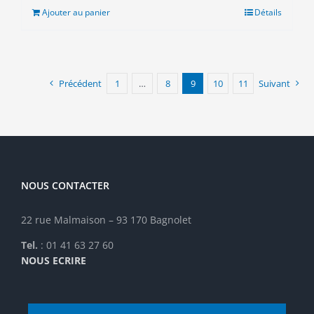
était :
est :
Ajouter au panier
Détails
8.00€.
3.00€.
Précédent
1
…
8
9
10
11
Suivant
NOUS CONTACTER
22 rue Malmaison – 93 170 Bagnolet
Tel.
: 01 41 63 27 60
NOUS ECRIRE