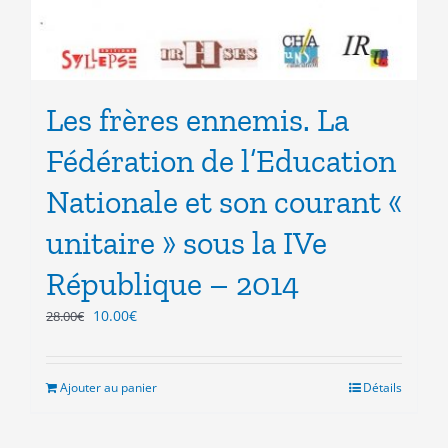
Les frères ennemis. La
Fédération de l’Education
Nationale et son courant «
unitaire » sous la IVe
République – 2014
Le
Le
10.00
€
28.00
€
prix
prix
initial
actuel
était :
est :
Ajouter au panier
Détails
28.00€.
10.00€.