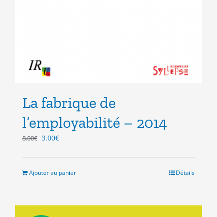
La fabrique de
l’employabilité – 2014
Le
Le
3.00
€
8.00
€
prix
prix
initial
actuel
était :
est :
Ajouter au panier
Détails
8.00€.
3.00€.