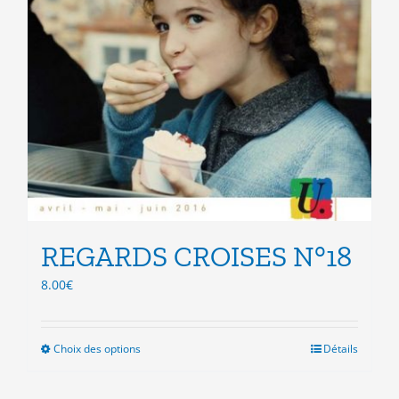
REGARDS CROISES N°18
8.00
€
Choix des options
Ce
Détails
produit
a