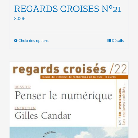
REGARDS CROISES N°21
8.00
€
Choix des options
Ce
Détails
produit
a
plusieurs
variations.
Les
options
peuvent
être
choisies
sur
la
page
du
produit