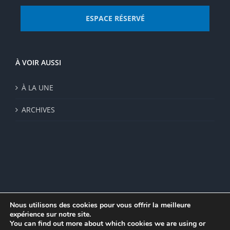
ESPACE RÉSERVÉ
À VOIR AUSSI
À LA UNE
ARCHIVES
Nous utilisons des cookies pour vous offrir la meilleure
expérience sur notre site.
© Institut de recherche de la FSU 2023 | Par
FSU
|
Plan du site
|
You can find out more about which cookies we are using or