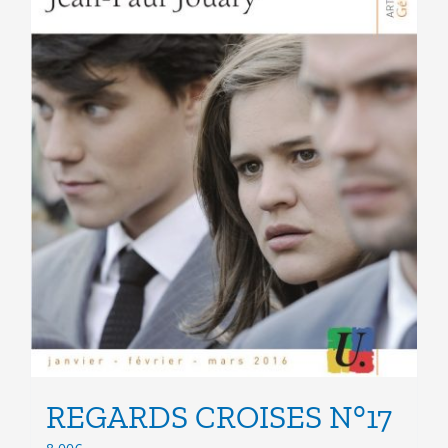
page
du
produit
REGARDS CROISES N°17