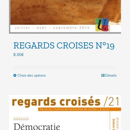
REGARDS CROISES N°19
8.00
€
Choix des options
Ce
Détails
produit
a
plusieurs
variations.
Les
options
peuvent
être