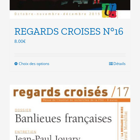
REGARDS CROISES N°16
8.00
€
Choix des options
Ce
Détails
produit
a
plusieurs
variations.
Les
options
peuvent
être
choisies
sur
la