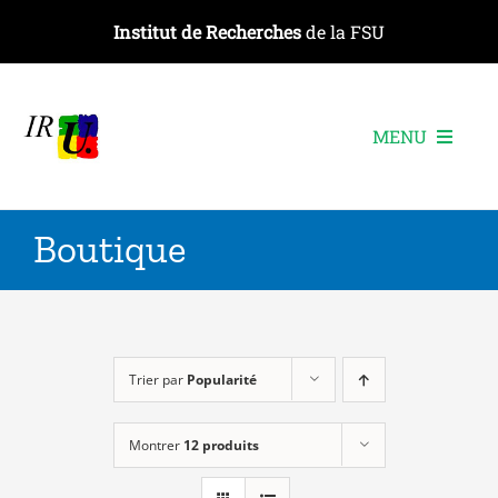
Passer
Institut de Recherches
de la FSU
au
contenu
MENU
L’institut
Boutique
Les recherches
Les publications
Les événements
Trier par
Popularité
Montrer
12 produits