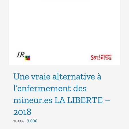
Une vraie alternative à
l’enfermement des
mineur.es LA LIBERTE –
2018
Le
Le
3.00
€
10.00
€
prix
prix