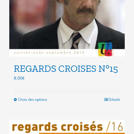
REGARDS CROISES N°15
8.00
€
Choix des options
Ce
Détails
produit
a
plusieurs
variations.
Les