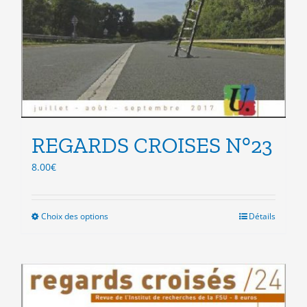
REGARDS CROISES N°23
8.00
€
Choix des options
Ce
Détails
produit
a
plusieurs
variations.
Les