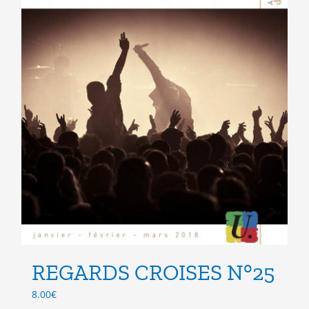
du
produit
REGARDS CROISES N°25
8.00
€