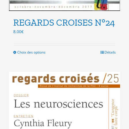
REGARDS CROISES N°24
8.00
€
Choix des options
Ce
Détails
produit
a
plusieurs
variations.
Les
options
peuvent
être
choisies
sur
la
page