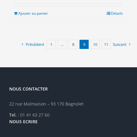
initial
actuel
était :
est :
Ajouter au panier
Détails
10.00€.
3.00€.
Précédent
1
…
8
9
10
11
Suivant
NOUS CONTACTER
22 rue Malmaison – 93 170 Bagnolet
Tel.
: 01 41 63 27 60
NOUS ECRIRE