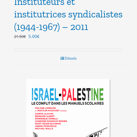
Instituteurs et
institutrices syndicalistes
(1944-1967) – 2011
Le
Le
5.00
€
21.50
€
prix
prix
initial
actuel
était :
est :
Détails
21.50€.
5.00€.