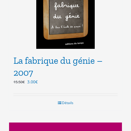
La fabrique du génie –
2007
Le
Le
3.00
€
15.50
€
prix
prix
initial
actuel
était :
est :
Détails
15.50€.
3.00€.