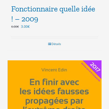
Fonctionnaire quelle idée
! – 2009
Le
Le
3.00
€
6.00
€
prix
prix
initial
actuel
était :
est :
Détails
6.00€.
3.00€.