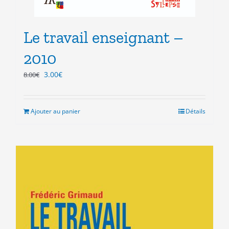
Le travail enseignant –
2010
Le
Le
3.00
€
8.00
€
prix
prix
initial
actuel
était :
est :
Ajouter au panier
Détails
8.00€.
3.00€.