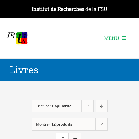
Passer
Institut de Recherches
de la FSU
au
contenu
MENU
L’institut
Livres
Les recherches
Les publications
Les événements
Trier par
Popularité
Montrer
12 produits