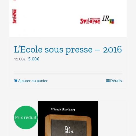
L’Ecole sous presse – 2016
Le
Le
5.00
€
15.00
€
prix
prix
initial
actuel
était :
est :
Ajouter au panier
Détails
15.00€.
5.00€.
Prix réduit